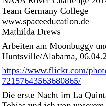
NASA Rover Challenge 201
Team Germany College
www.spaceeducation.de
Mathilda Drews
Arbeiten am Moonbuggy und
Huntsville/Alabama, 06.04.
https://www.flickr.com/phot
72157643563680865/
Die erste Nacht im La Quin
Tobias und ich von unserem