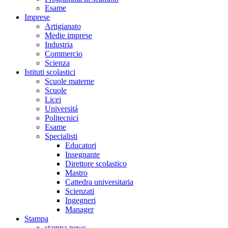
Esame
Imprese
Artigianato
Medie imprese
Industria
Commercio
Scienza
Istituti scolastici
Scuole materne
Scuole
Licei
Universitá
Politecnici
Esame
Specialisti
Educatori
Insegnante
Direttore scolastico
Mastro
Cattedra universitaria
Scienzati
Ingegneri
Manager
Stampa
stampa news