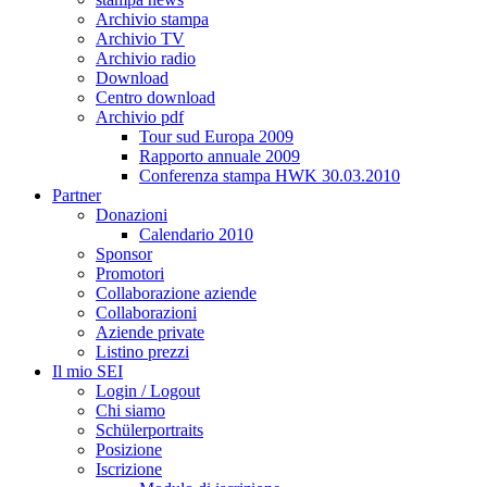
Archivio stampa
Archivio TV
Archivio radio
Download
Centro download
Archivio pdf
Tour sud Europa 2009
Rapporto annuale 2009
Conferenza stampa HWK 30.03.2010
Partner
Donazioni
Calendario 2010
Sponsor
Promotori
Collaborazione aziende
Collaborazioni
Aziende private
Listino prezzi
Il mio SEI
Login / Logout
Chi siamo
Schülerportraits
Posizione
Iscrizione