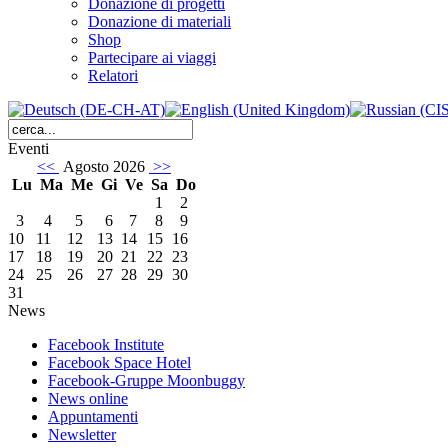
Donazione di progetti
Donazione di materiali
Shop
Partecipare ai viaggi
Relatori
Eventi
<<
Agosto 2026
>>
Lu
Ma
Me
Gi
Ve
Sa
Do
1
2
3
4
5
6
7
8
9
10
11
12
13
14
15
16
17
18
19
20
21
22
23
24
25
26
27
28
29
30
31
News
Facebook Institute
Facebook Space Hotel
Facebook-Gruppe Moonbuggy
News online
Appuntamenti
Newsletter