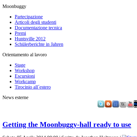
Moonbuggy
Partecipazione
Articoli degli studenti
Documentazione tecnica
Premi
Huntsville 2012
Schülerberichte in Jahren
Orientamento al lavoro
Stage
Workshop
Escursioni
Workcamp
Tirocinio all´estero
News esterne
Getting the Moonbuggy-hall ready to use