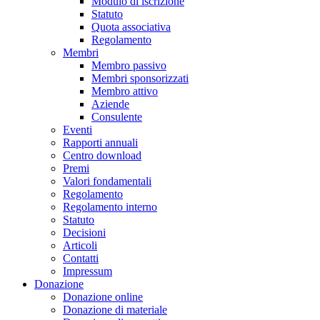
Modulo di iscrizione
Statuto
Quota associativa
Regolamento
Membri
Membro passivo
Membri sponsorizzati
Membro attivo
Aziende
Consulente
Eventi
Rapporti annuali
Centro download
Premi
Valori fondamentali
Regolamento
Regolamento interno
Statuto
Decisioni
Articoli
Contatti
Impressum
Donazione
Donazione online
Donazione di materiale