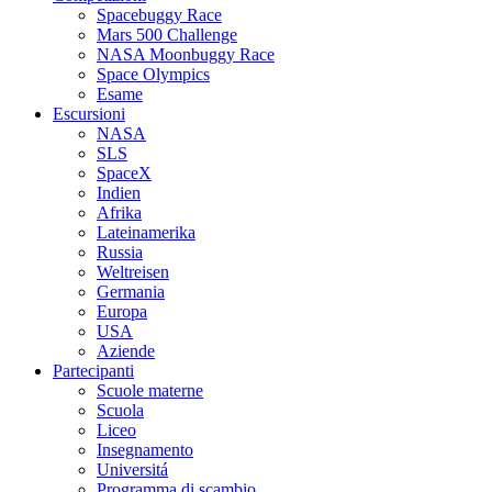
Spacebuggy Race
Mars 500 Challenge
NASA Moonbuggy Race
Space Olympics
Esame
Escursioni
NASA
SLS
SpaceX
Indien
Afrika
Lateinamerika
Russia
Weltreisen
Germania
Europa
USA
Aziende
Partecipanti
Scuole materne
Scuola
Liceo
Insegnamento
Universitá
Programma di scambio