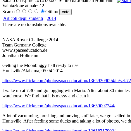
Sabato 05 Aprile 2014 00:00 | Scritto da Jonathan Holtmann |
Valutazione attuale:
/ 2
Scarso
Ottimo
Articoli degli studenti
-
2014
There are no translations available.
NASA Rover Challenge 2014
Team Germany College
www.spaceeducation.de
Jonathan Holtmann
Getting the Moonbuggy-hall ready to use
Huntsville/Alabama, 05.04.2014
https://www.flickr.com/photos/spaceeducation/13659209094/in/set
I wake up at 7:30 and go jogging with Mario. After about 30 minutes 
warehouse. We find that it is messy and clean it.
https://www.flickr.com/photos/spaceeducation/13659007244/
A lot of vacuuming, brushing and moving stuff later, we got settled i
Huntsville. After feeding some ducks and taking a lot of photos, we 
https://www.flickr.com/photos/spaceeducation/13658717993/