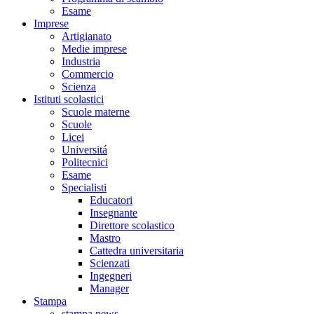
Esame
Imprese
Artigianato
Medie imprese
Industria
Commercio
Scienza
Istituti scolastici
Scuole materne
Scuole
Licei
Universitá
Politecnici
Esame
Specialisti
Educatori
Insegnante
Direttore scolastico
Mastro
Cattedra universitaria
Scienzati
Ingegneri
Manager
Stampa
stampa news