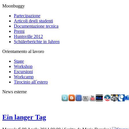
Moonbuggy
Partecipazione
Articoli degli studenti
Documentazione tecnica
Premi
Huntsville 2012
Schülerberichte in Jahren
Orientamento al lavoro
Stage
Workshop
Escursioni
Workcamp
Tirocinio all´estero
News esterne
Ein langer Tag