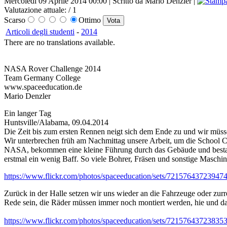
Mercoledì 09 Aprile 2014 00:00 | Scritto da Mario Denzler |
Valutazione attuale:
/ 1
Scarso
Ottimo
Articoli degli studenti
-
2014
There are no translations available.
NASA Rover Challenge 2014
Team Germany College
www.spaceeducation.de
Mario Denzler
Ein langer Tag
Huntsville/Alabama, 09.04.2014
Die Zeit bis zum ersten Rennen neigt sich dem Ende zu und wir müsse
Wir unterbrechen früh am Nachmittag unsere Arbeit, um die School Ce
NASA, bekommen eine kleine Führung durch das Gebäude und bestau
erstmal ein wenig Baff. So viele Bohrer, Fräsen und sonstige Maschi
https://www.flickr.com/photos/spaceeducation/sets/72157643723947
Zurück in der Halle setzen wir uns wieder an die Fahrzeuge oder zurr
Rede sein, die Räder müssen immer noch montiert werden, hie und da 
https://www.flickr.com/photos/spaceeducation/sets/72157643723835