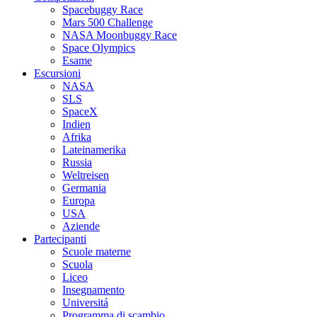
Spacebuggy Race
Mars 500 Challenge
NASA Moonbuggy Race
Space Olympics
Esame
Escursioni
NASA
SLS
SpaceX
Indien
Afrika
Lateinamerika
Russia
Weltreisen
Germania
Europa
USA
Aziende
Partecipanti
Scuole materne
Scuola
Liceo
Insegnamento
Universitá
Programma di scambio