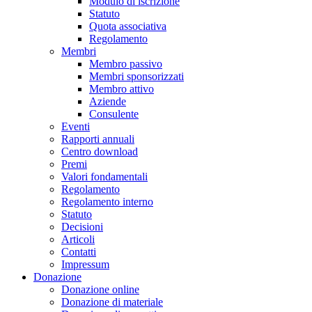
Modulo di iscrizione
Statuto
Quota associativa
Regolamento
Membri
Membro passivo
Membri sponsorizzati
Membro attivo
Aziende
Consulente
Eventi
Rapporti annuali
Centro download
Premi
Valori fondamentali
Regolamento
Regolamento interno
Statuto
Decisioni
Articoli
Contatti
Impressum
Donazione
Donazione online
Donazione di materiale