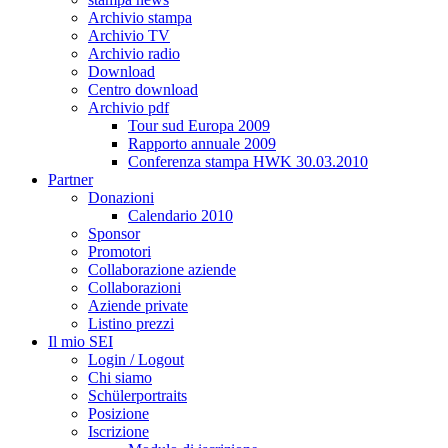
Archivio stampa
Archivio TV
Archivio radio
Download
Centro download
Archivio pdf
Tour sud Europa 2009
Rapporto annuale 2009
Conferenza stampa HWK 30.03.2010
Partner
Donazioni
Calendario 2010
Sponsor
Promotori
Collaborazione aziende
Collaborazioni
Aziende private
Listino prezzi
Il mio SEI
Login / Logout
Chi siamo
Schülerportraits
Posizione
Iscrizione