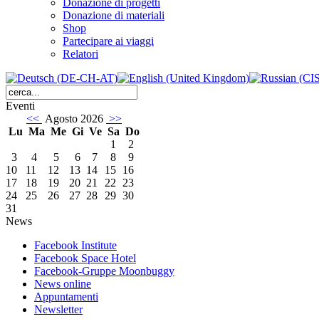
Donazione di progetti
Donazione di materiali
Shop
Partecipare ai viaggi
Relatori
Eventi
<<
Agosto 2026
>>
Lu
Ma
Me
Gi
Ve
Sa
Do
1
2
3
4
5
6
7
8
9
10
11
12
13
14
15
16
17
18
19
20
21
22
23
24
25
26
27
28
29
30
31
News
Facebook Institute
Facebook Space Hotel
Facebook-Gruppe Moonbuggy
News online
Appuntamenti
Newsletter