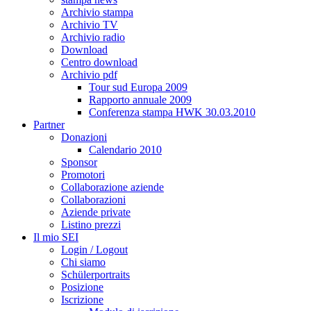
Archivio stampa
Archivio TV
Archivio radio
Download
Centro download
Archivio pdf
Tour sud Europa 2009
Rapporto annuale 2009
Conferenza stampa HWK 30.03.2010
Partner
Donazioni
Calendario 2010
Sponsor
Promotori
Collaborazione aziende
Collaborazioni
Aziende private
Listino prezzi
Il mio SEI
Login / Logout
Chi siamo
Schülerportraits
Posizione
Iscrizione