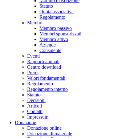
Modulo di iscrizione
Statuto
Quota associativa
Regolamento
Membri
Membro passivo
Membri sponsorizzati
Membro attivo
Aziende
Consulente
Eventi
Rapporti annuali
Centro download
Premi
Valori fondamentali
Regolamento
Regolamento interno
Statuto
Decisioni
Articoli
Contatti
Impressum
Donazione
Donazione online
Donazione di materiale