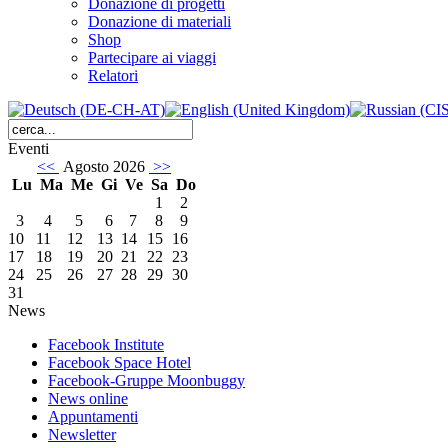
Donazione di progetti
Donazione di materiali
Shop
Partecipare ai viaggi
Relatori
Eventi
<<
Agosto 2026
>>
Lu
Ma
Me
Gi
Ve
Sa
Do
1
2
3
4
5
6
7
8
9
10
11
12
13
14
15
16
17
18
19
20
21
22
23
24
25
26
27
28
29
30
31
News
Facebook Institute
Facebook Space Hotel
Facebook-Gruppe Moonbuggy
News online
Appuntamenti
Newsletter