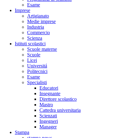
Esame
Imprese
Artigianato
Medie imprese
Industria
Commercio
Scienza
Istituti scolastici
Scuole materne
Scuole
Licei
Universitá
Politecnici
Esame
Specialisti
Educatori
Insegnante
Direttore scolastico
Mastro
Cattedra universitaria
Scienzati
Ingegneri
Manager
Stampa
stampa news