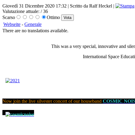
Giovedì 31 Dicembre 2020 17:32 | Scritto da Ralf Heckel |
Valutazione attuale:
/ 36
Scarso
Ottimo
Webseite
-
Generale
There are no translations available.
This was a very special, innovative and sil
International Space Educati
Now join the live silvester concert of our houseband
COSMIC NOI