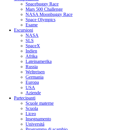
Spacebuggy Race
Mars 500 Challenge
NASA Moonbuggy Race
Space Olympics
Esame
Escursioni
NASA
SLS
SpaceX
Indien
Afrika
Lateinamerika
Russia
Weltreisen
Germania
Europa
USA
Aziende
Partecipanti
Scuole materne
Scuola
Liceo
Insegnamento
Universitá
Programma di scambio