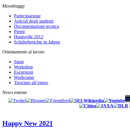
Moonbuggy
Partecipazione
Articoli degli studenti
Documentazione tecnica
Premi
Huntsville 2012
Schülerberichte in Jahren
Orientamento al lavoro
Stage
Workshop
Escursioni
Workcamp
Tirocinio all´estero
News esterne
Happy New 2021