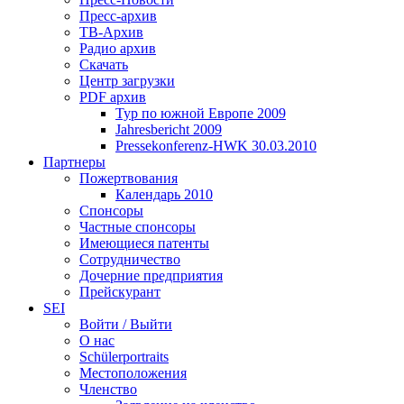
Пресс-архив
ТВ-Архив
Радио архив
Скачать
Центр загрузки
PDF архив
Тур по южной Европе 2009
Jahresbericht 2009
Pressekonferenz-HWK 30.03.2010
Партнеры
Пожертвования
Календарь 2010
Спонсоры
Частные спонсоры
Имеющиеся патенты
Сотрудничество
Дочерние предприятия
Прейскурант
SEI
Войти / Выйти
О нас
Schülerportraits
Местоположения
Членство