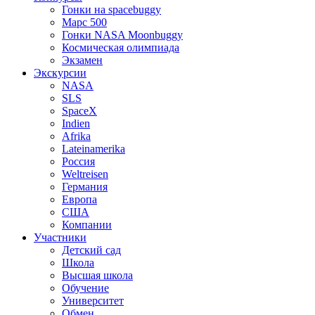
Гонки на spacebuggy
Марс 500
Гонки NASA Moonbuggy
Космическая олимпиада
Экзамен
Экскурсии
NASA
SLS
SpaceX
Indien
Afrika
Lateinamerika
Россия
Weltreisen
Германия
Европа
США
Компании
Участники
Детский сад
Школа
Высшая школа
Обучение
Университет
Обмен