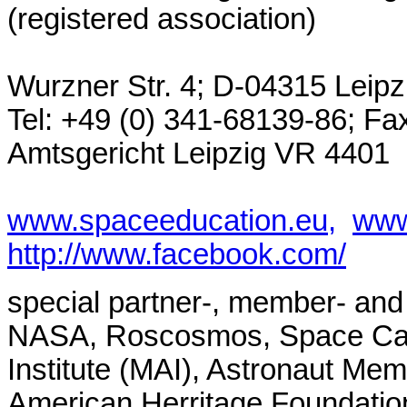
(registered association)
Wurzner Str. 4; D-04315 Leip
Tel: +49 (0) 341-68139-86; Fax
Amtsgericht Leipzig VR 4401
www.spaceeducation.eu,
www
http://www.facebook.com/
special partner-, member- and 
NASA, Roscosmos, Space Cam
Institute (MAI), Astronaut Me
American Herritage Foundat