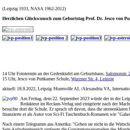
(Leipzig 1933, NASA 1962-2012)
Herzlichen Glückwunsch zum Geburtstag Prof. Dr. Jesco von P
14 Uhr Fototermin an der Gedenktafel am Geburtshaus,
Salomonstr. 
15 Uhr, Jesco von Puttkamer Schule,
Wurzner Str. 4, Leipzig
aktuell: 18.9.2022, Leipzig /Huntsville AL /Alexandria VA, Internatio
Am Freitag, dem 22. September 2023 würde der in der Leipz
Redakteur im Reclam-Verlag und emigrierte nach der Macht
besuchte dort die Schule. Er sprach oft davon, dass die sternenklar
finanzierte er als Autor von Sci-Fi Taschenbuch-Romanen wie "Galax
Nach einem Telegramm aus Amerika: "Gehen sie nicht in die Wirtscha
Sein Aufgabenbereich umfasste die Gravitationsanomalien des Mondes