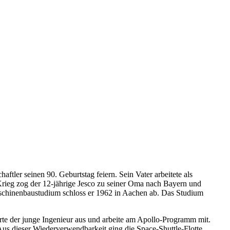
ler seinen 90. Geburtstag feiern. Sein Vater arbeitete als
rieg zog der 12-jährige Jesco zu seiner Oma nach Bayern und
Maschinenbaustudium schloss er 1962 in Aachen ab. Das Studium
te der junge Ingenieur aus und arbeite am Apollo-Programm mit.
us dieser Wiederverwendbarkeit ging die Space-Shuttle-Flotte