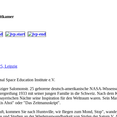
uttkamer
25, Leipzig
nal Space Education Institute e.V.
iger Salomonstr. 25 geborene deutsch-amerikanische NASA-Wissenschaft
ergreifung 1933 mit seiner jungen Familie in die Schweiz. Nach dem K
en bayerischen Nächte seine Inspiration für den Weltraum waren. Sein 
is Ahoi" oder "Das Zeitmanuskript".
ft, kommen Sie nach Huntsville, wir fliegen zum Mond, Stop", wander
 und Studien an der Wiederverwendbarkeit von Stufen der Saturn V. A