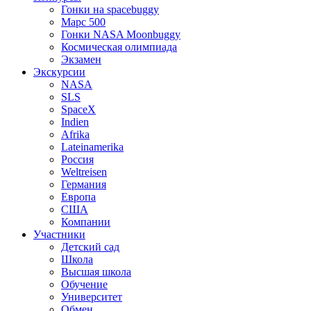
Гонки на spacebuggy
Марс 500
Гонки NASA Moonbuggy
Космическая олимпиада
Экзамен
Экскурсии
NASA
SLS
SpaceX
Indien
Afrika
Lateinamerika
Россия
Weltreisen
Германия
Европа
США
Компании
Участники
Детский сад
Школа
Высшая школа
Обучение
Университет
Обмен