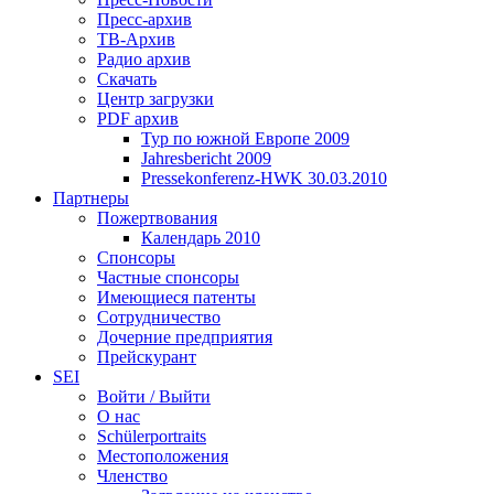
Пресс-архив
ТВ-Архив
Радио архив
Скачать
Центр загрузки
PDF архив
Тур по южной Европе 2009
Jahresbericht 2009
Pressekonferenz-HWK 30.03.2010
Партнеры
Пожертвования
Календарь 2010
Спонсоры
Частные спонсоры
Имеющиеся патенты
Сотрудничество
Дочерние предприятия
Прейскурант
SEI
Войти / Выйти
О нас
Schülerportraits
Местоположения
Членство