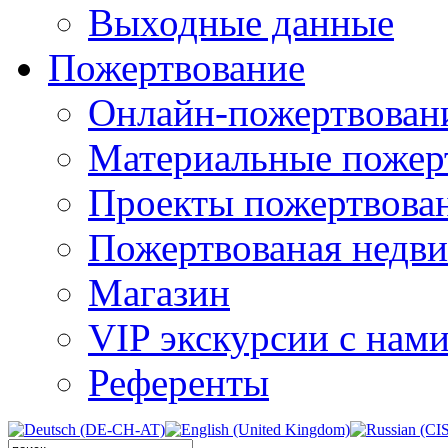
Выходные данные
Пожертвование
Онлайн-пожертвован
Материальные пожер
Проекты пожертвова
Пожертвованая недв
Магазин
VIP экскурсии с нам
Референты