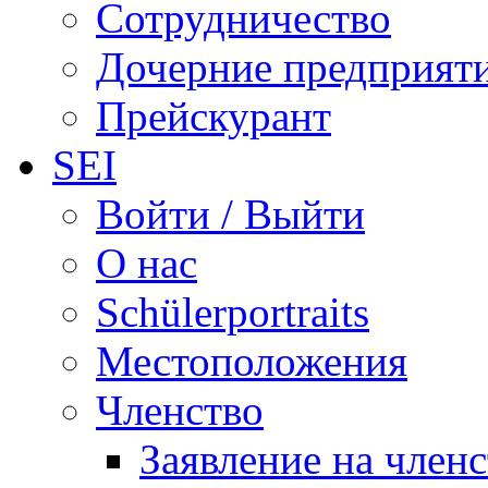
Сотрудничество
Дочерние предприят
Прейскурант
SEI
Войти / Выйти
О нас
Schülerportraits
Местоположения
Членство
Заявление на член