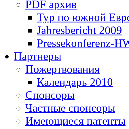
PDF архив
Тур по южной Евр
Jahresbericht 2009
Pressekonferenz-H
Партнеры
Пожертвования
Календарь 2010
Спонсоры
Частные спонсоры
Имеющиеся патенты