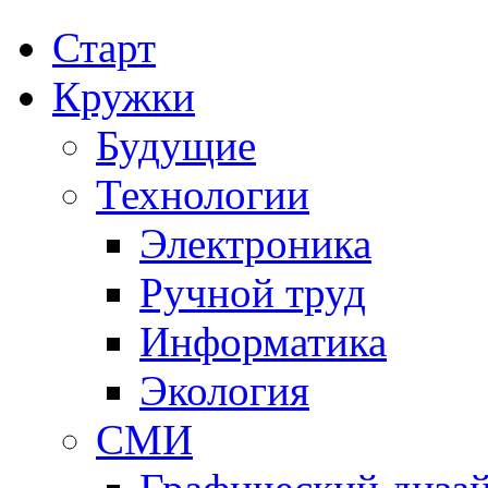
Старт
Кружки
Будущие
Технологии
Электроника
Ручной труд
Информатика
Экология
СМИ