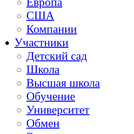
Европа
США
Компании
Участники
Детский сад
Школа
Высшая школа
Обучение
Университет
Обмен