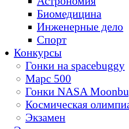
Астрономия
Биомедицина
Инженерные дело
Спорт
Конкурсы
Гонки на spacebuggy
Марс 500
Гонки NASA Moonbu
Космическая олимпи
Экзамен