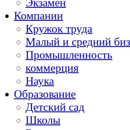
Экзамен
Компании
Кружок труда
Малый и средний би
Промышленность
коммерция
Наука
Образование
Детский сад
Школы