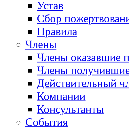
Устав
Сбор пожертвован
Правила
Члены
Члены оказавшие 
Члены получившие
Действительный ч
Компании
Консультанты
События