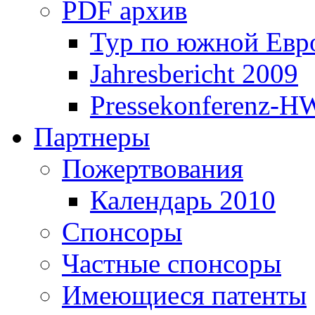
PDF архив
Тур по южной Евр
Jahresbericht 2009
Pressekonferenz-H
Партнеры
Пожертвования
Календарь 2010
Спонсоры
Частные спонсоры
Имеющиеся патенты