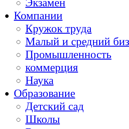
Экзамен
Компании
Кружок труда
Малый и средний би
Промышленность
коммерция
Наука
Образование
Детский сад
Школы