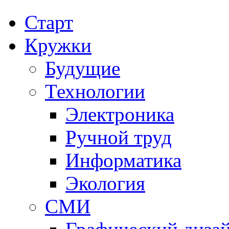
Старт
Кружки
Будущие
Технологии
Электроника
Ручной труд
Информатика
Экология
СМИ