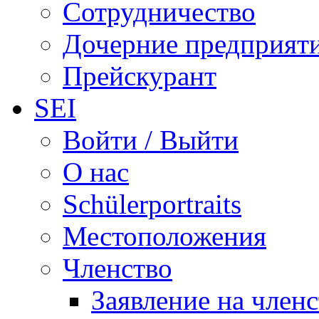
Сотрудничество
Дочерние предприят
Прейскурант
SEI
Войти / Выйти
О нас
Schülerportraits
Местоположения
Членство
Заявление на член