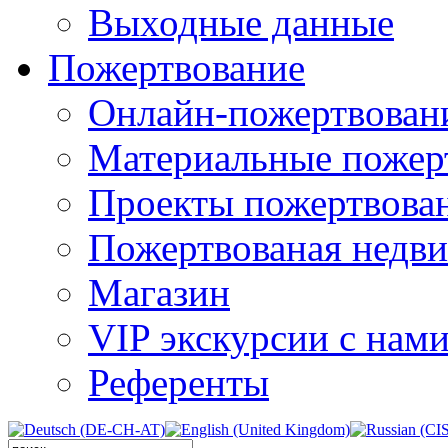
Выходные данные
Пожертвование
Онлайн-пожертвован
Материальные пожер
Проекты пожертвова
Пожертвованая недв
Магазин
VIP экскурсии с нам
Референты