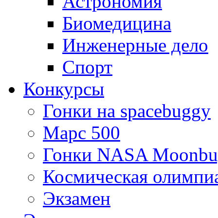
Астрономия
Биомедицина
Инженерные дело
Спорт
Конкурсы
Гонки на spacebuggy
Марс 500
Гонки NASA Moonbu
Космическая олимпи
Экзамен