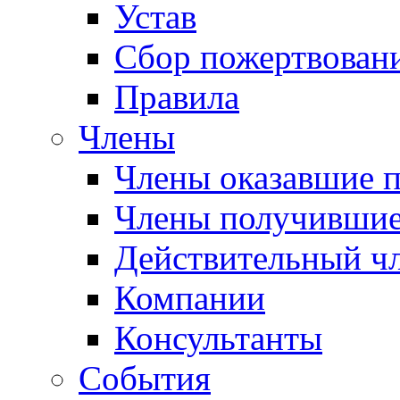
Устав
Сбор пожертвован
Правила
Члены
Члены оказавшие 
Члены получившие
Действительный ч
Компании
Консультанты
События