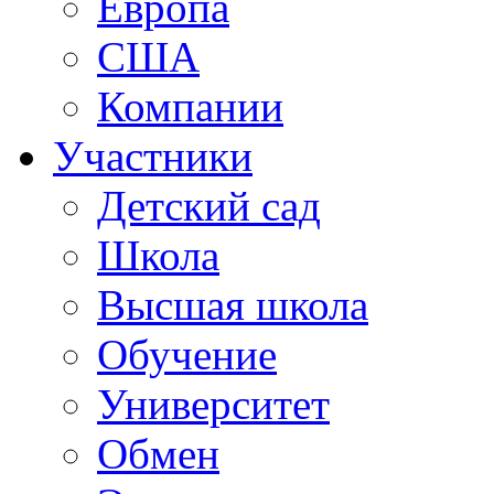
Европа
США
Компании
Участники
Детский сад
Школа
Высшая школа
Обучение
Университет
Обмен