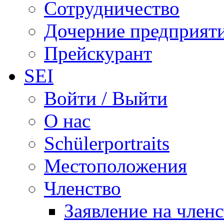
Сотрудничество
Дочерние предприят
Прейскурант
SEI
Войти / Выйти
О нас
Schülerportraits
Местоположения
Членство
Заявление на член