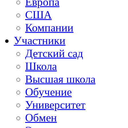
Европа
США
Компании
Участники
Детский сад
Школа
Высшая школа
Обучение
Университет
Обмен