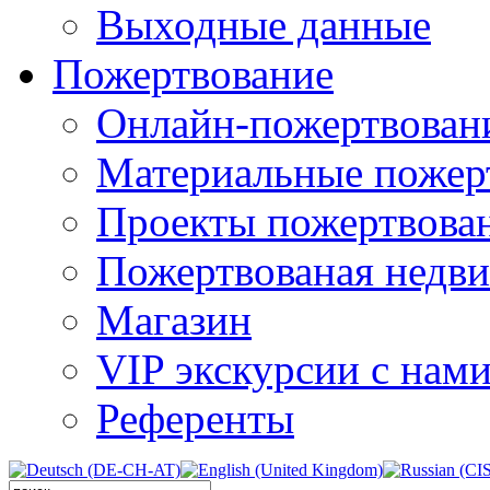
Выходные данные
Пожертвование
Онлайн-пожертвован
Материальные пожер
Проекты пожертвова
Пожертвованая недв
Магазин
VIP экскурсии с нам
Референты