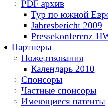
PDF архив
Тур по южной Евр
Jahresbericht 2009
Pressekonferenz-H
Партнеры
Пожертвования
Календарь 2010
Спонсоры
Частные спонсоры
Имеющиеся патенты