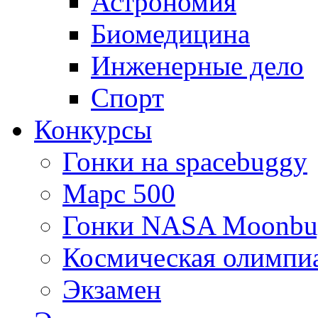
Астрономия
Биомедицина
Инженерные дело
Спорт
Конкурсы
Гонки на spacebuggy
Марс 500
Гонки NASA Moonbu
Космическая олимпи
Экзамен