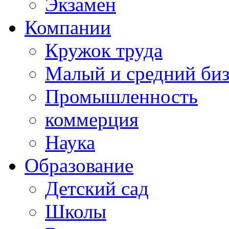
Экзамен
Компании
Кружок труда
Малый и средний би
Промышленность
коммерция
Наука
Образование
Детский сад
Школы