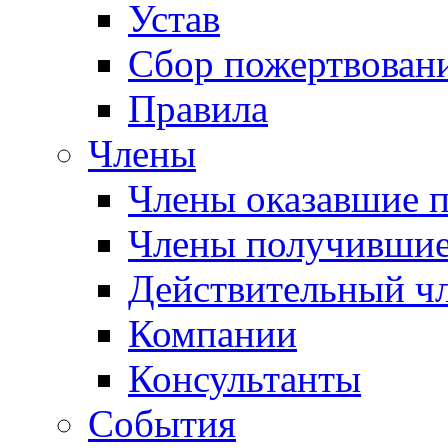
Устав
Сбор пожертвован
Правила
Члены
Члены оказавшие 
Члены получившие
Действительный ч
Компании
Консультанты
События