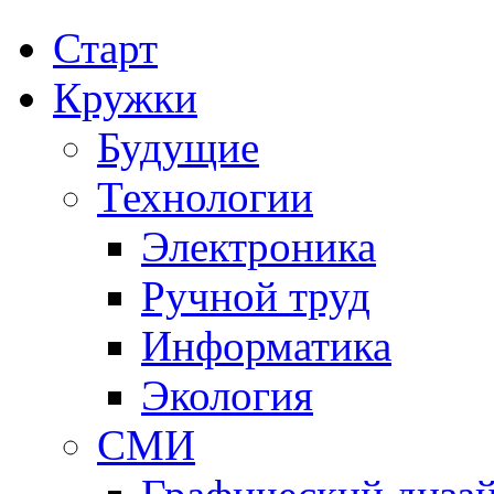
Старт
Кружки
Будущие
Технологии
Электроника
Ручной труд
Информатика
Экология
СМИ