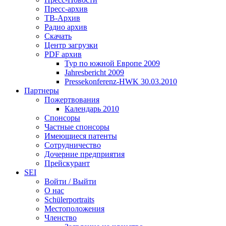
Пресс-архив
ТВ-Архив
Радио архив
Скачать
Центр загрузки
PDF архив
Тур по южной Европе 2009
Jahresbericht 2009
Pressekonferenz-HWK 30.03.2010
Партнеры
Пожертвования
Календарь 2010
Спонсоры
Частные спонсоры
Имеющиеся патенты
Сотрудничество
Дочерние предприятия
Прейскурант
SEI
Войти / Выйти
О нас
Schülerportraits
Местоположения
Членство