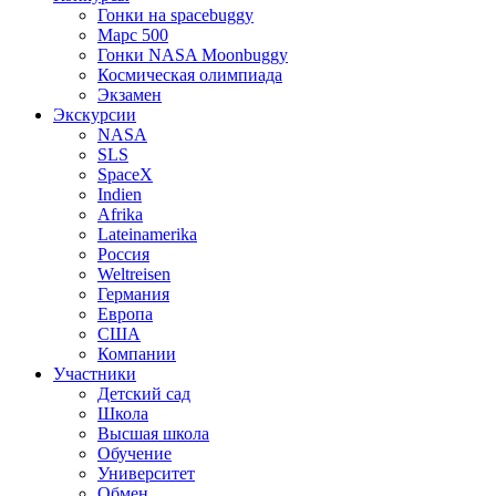
Гонки на spacebuggy
Марс 500
Гонки NASA Moonbuggy
Космическая олимпиада
Экзамен
Экскурсии
NASA
SLS
SpaceX
Indien
Afrika
Lateinamerika
Россия
Weltreisen
Германия
Европа
США
Компании
Участники
Детский сад
Школа
Высшая школа
Обучение
Университет
Обмен