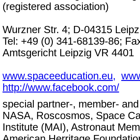
(registered association)
Wurzner Str. 4; D-04315 Leip
Tel: +49 (0) 341-68139-86; Fax
Amtsgericht Leipzig VR 4401
www.spaceeducation.eu,
www
http://www.facebook.com/
special partner-, member- and 
NASA, Roscosmos, Space Cam
Institute (MAI), Astronaut Me
American Herritage Foundat