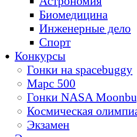
Астрономия
Биомедицина
Инженерные дело
Спорт
Конкурсы
Гонки на spacebuggy
Марс 500
Гонки NASA Moonbu
Космическая олимпи
Экзамен