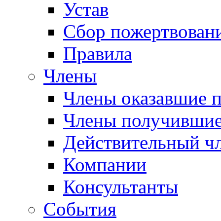
Устав
Сбор пожертвован
Правила
Члены
Члены оказавшие 
Члены получившие
Действительный ч
Компании
Консультанты
События