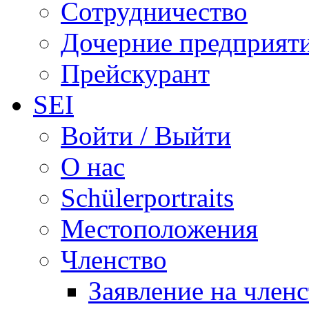
Сотрудничество
Дочерние предприят
Прейскурант
SEI
Войти / Выйти
О нас
Schülerportraits
Местоположения
Членство
Заявление на член