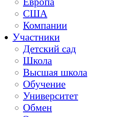
Европа
США
Компании
Участники
Детский сад
Школа
Высшая школа
Обучение
Университет
Обмен