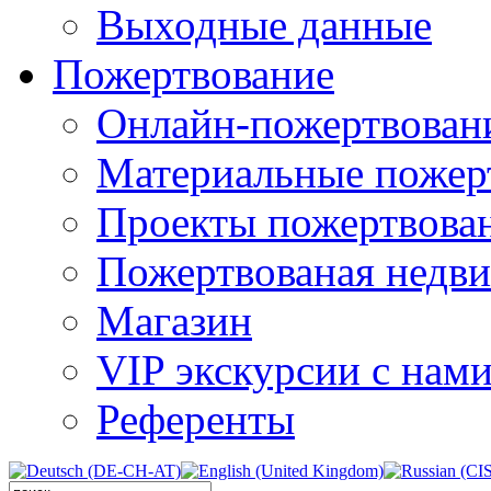
Выходные данные
Пожертвование
Онлайн-пожертвован
Материальные пожер
Проекты пожертвова
Пожертвованая недв
Магазин
VIP экскурсии с нам
Референты