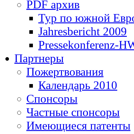
PDF архив
Тур по южной Евр
Jahresbericht 2009
Pressekonferenz-H
Партнеры
Пожертвования
Календарь 2010
Спонсоры
Частные спонсоры
Имеющиеся патенты