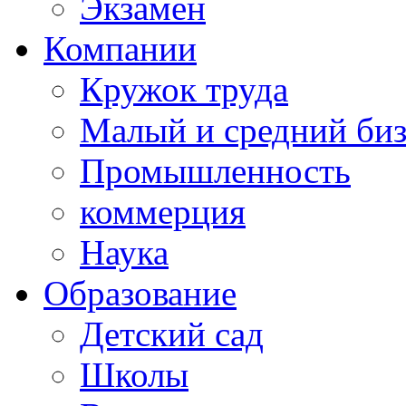
Экзамен
Компании
Кружок труда
Малый и средний би
Промышленность
коммерция
Наука
Образование
Детский сад
Школы