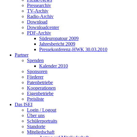
Pressearchiv
TV-Archiv
Radio-Archiv
Download
Downloadcenter
PDF-Archiv
Südeuropatour 2009
Jahresbericht 2009
Pressekonferenz-HWK 30.03.2010
Partner
Spenden
Kalender 2010
Sponsoren
Förderer
Patenbetriebe
Kooperationen
Eigenbetriebe
Preisliste
Das ISEI
Login / Logout
Über uns
Schülerportraits
Standorte
Mitgliedschaft