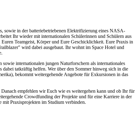
owie in der batteriebetriebenen Elektrifizierung eines NASA-
eitet Ihr wieder mit internationalen Schülerinnen und Schülern aus
n Euren Teamgeist, Körper und Eure Geschicklichkeit. Eure Praxis in
ailblazer" wird dabei ausgebaut. Ihr wohnt im Space Hotel und
e.
n sowie internationalen jungen Naturforschern als internationales
 dabei tatkräftig helfen. Wer über den Sommer hinweg sich in die
amerika), bekommt weitergehende Angebote für Exkursionen in das
 Danach empfehlen wir Euch wie es weitergehen kann und ob Ihr für
itergehende Crowdfunding der Projekte und für eine Karriere in der
e mit Praxisprojekten im Studium verbinden.