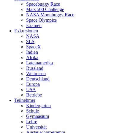
Spacebuggy Race
Mars 500 Challenge
NASA Moonbuggy Race
Space Olympics
Examen
Exkursionen
NASA
SLS
SpaceX
Indien
Afrika
Lateinamerika
Russland
Weltreisen
Deutschland
Europa
USA
Betriebe
Teilnehmer
Kindergarten
Schule
Gymnasium
Lehre
Universität
Austauschprogramm