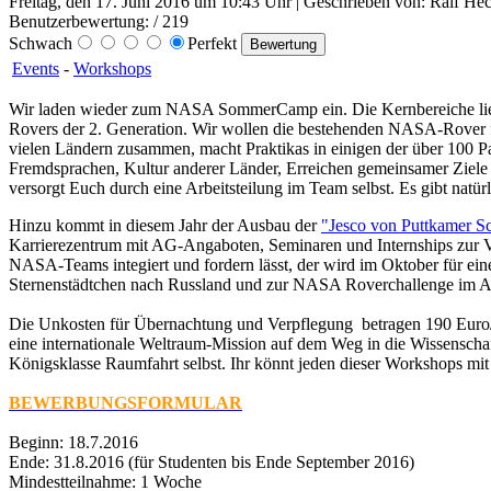
Freitag, den 17. Juni 2016 um 10:43 Uhr | Geschrieben von: Ralf Hec
Benutzerbewertung:
/ 219
Schwach
Perfekt
Events
-
Workshops
Wir laden wieder zum NASA SommerCamp ein. Die Kernbereiche liege
Rovers der 2. Generation. Wir wollen die bestehenden NASA-Rover für
vielen Ländern zusammen, macht Praktikas in einigen der über 100 Pa
Fremdsprachen, Kultur anderer Länder, Erreichen gemeinsamer Ziele 
versorgt Euch durch eine Arbeitsteilung im Team selbst. Es gibt nat
Hinzu kommt in diesem Jahr der Ausbau der
"Jesco von Puttkamer S
Karrierezentrum mit AG-Angaboten, Seminaren und Internships zur Ve
NASA-Teams integiert und fordern lässt, der wird im Oktober für ei
Sternenstädtchen nach Russland und zur NASA Roverchallenge im A
Die Unkosten für Übernachtung und Verpflegung betragen 190 Euro/
eine internationale Weltraum-Mission auf dem Weg in die Wissenscha
Königsklasse Raumfahrt selbst. Ihr könnt jeden dieser Workshops mi
BEWERBUNGSFORMULAR
Beginn: 18.7.2016
Ende: 31.8.2016 (für Studenten bis Ende September 2016)
Mindestteilnahme: 1 Woche