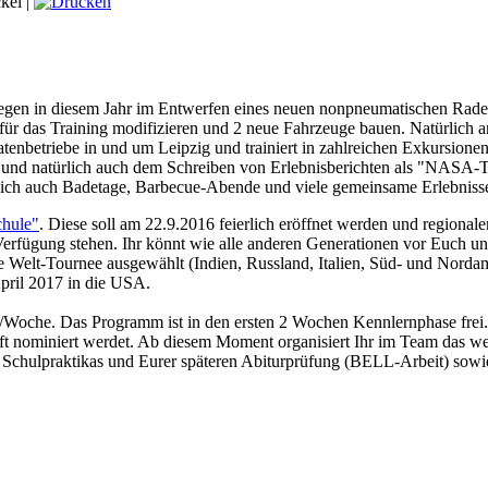
kel |
n in diesem Jahr im Entwerfen eines neuen nonpneumatischen Rades, s
 das Training modifizieren und 2 neue Fahrzeuge bauen. Natürlich arb
tenbetriebe in und um Leipzig und trainiert in zahlreichen Exkursione
und natürlich auch dem Schreiben von Erlebnisberichten als "NASA-Tr
ürlich auch Badetage, Barbecue-Abende und viele gemeinsame Erlebniss
chule"
. Diese soll am 22.9.2016 feierlich eröffnet werden und regionale
rfügung stehen. Ihr könnt wie alle anderen Generationen vor Euch uns
ne Welt-Tournee ausgewählt (Indien, Russland, Italien, Süd- und Nord
pril 2017 in die USA.
Woche. Das Programm ist in den ersten 2 Wochen Kennlernphase frei.
ft nominiert werdet. Ab diesem Moment organisiert Ihr im Team das we
t Schulpraktikas und Eurer späteren Abiturprüfung (BELL-Arbeit) sowi