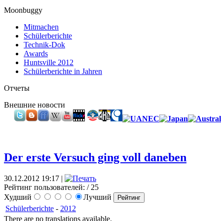
Moonbuggy
Mitmachen
Schülerberichte
Technik-Dok
Awards
Huntsville 2012
Schülerberichte in Jahren
Отчеты
Внешние новости
Der erste Versuch ging voll daneben
30.12.2012 19:17 |
Рейтинг пользователей:
/ 25
Худший
Лучший
Schülerberichte
-
2012
There are no translations available.