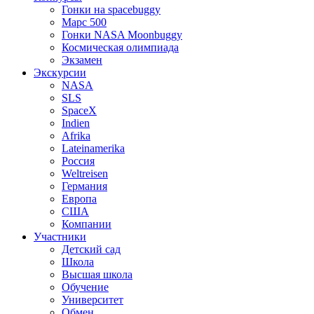
Гонки на spacebuggy
Марс 500
Гонки NASA Moonbuggy
Космическая олимпиада
Экзамен
Экскурсии
NASA
SLS
SpaceX
Indien
Afrika
Lateinamerika
Россия
Weltreisen
Германия
Европа
США
Компании
Участники
Детский сад
Школа
Высшая школа
Обучение
Университет
Обмен