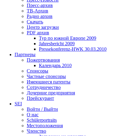
Пресс-архив
ТВ-Архив
Радио архив
Скачать
Центр загрузки
PDF архив
Тур по южной Европе 2009
Jahresbericht 2009
Pressekonferenz-HWK 30.03.2010
Партнеры
Пожертвования
Календарь 2010
Спонсоры
Частные спонсоры
Имеющиеся патенты
Сотрудничество
Дочерние предприятия
Прейскурант
SEI
Войти / Выйти
О нас
Schülerportraits
Местоположения
Членство