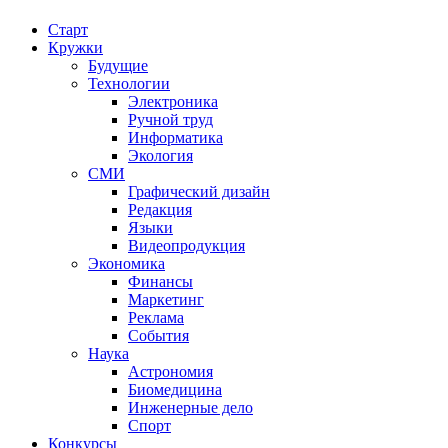
Старт
Кружки
Будущие
Технологии
Электроника
Ручной труд
Информатика
Экология
СМИ
Графический дизайн
Редакция
Языки
Видеопродукция
Экономика
Финансы
Маркетинг
Реклама
События
Наука
Астрономия
Биомедицина
Инженерные дело
Спорт
Конкурсы