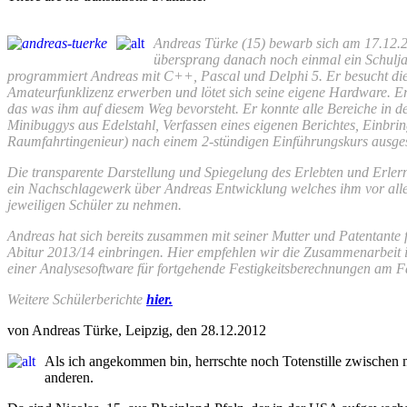
Andreas Türke (15) bewarb sich am 17.12.
übersprang danach noch einmal ein Schuljah
programmiert Andreas mit C++, Pascal und Delphi 5. Er besucht di
Amateurfunklizenz erwerben und lötet sich seine eigene Hardware. E
das was ihm auf diesem Weg bevorsteht. Er konnte alle Bereiche in 
Minibuggys aus Edelstahl, Verfassen eines eigenen Berichtes, Einbr
Raumfahrtingenieur) nach einem 2-stündigen Einführungskurs ausgeste
Die transparente Darstellung und Spiegelung des Erlebten und Erler
ein Nachschlagewerk über Andreas Entwicklung welches ihm vor allem
jeweiligen Schüler zu nehmen.
Andreas hat sich bereits zusammen mit seiner Mutter und Patentante
Abitur 2013/14 einbringen. Hier empfehlen wir die Zusammenarbeit 
einer Analysesoftware für fortgehende Festigkeitsberechnungen am F
Weitere Schülerberichte
hier.
von Andreas Türke, Leipzig, den 28.12.2012
Als ich angekommen bin, herrschte noch Totenstille zwischen mi
anderen.