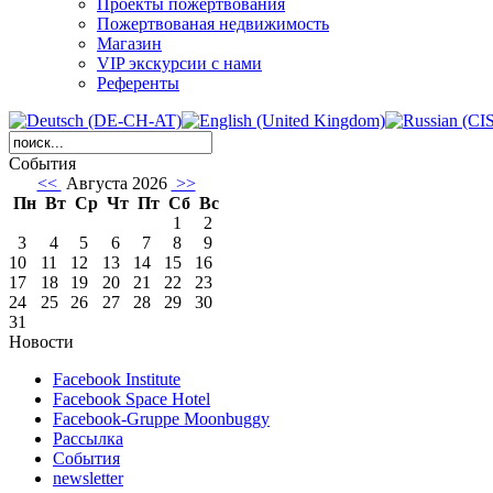
Проекты пожертвования
Пожертвованая недвижимость
Магазин
VIP экскурсии с нами
Референты
События
<<
Августа 2026
>>
Пн
Вт
Ср
Чт
Пт
Сб
Вс
1
2
3
4
5
6
7
8
9
10
11
12
13
14
15
16
17
18
19
20
21
22
23
24
25
26
27
28
29
30
31
Новости
Facebook Institute
Facebook Space Hotel
Facebook-Gruppe Moonbuggy
Рассылка
События
newsletter