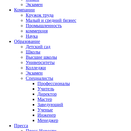
Экзамен
Компании
Кружок труда
Малый и средний бизнес
Промышленность
коммерция
Наука
Образование
Детский сад
Школы
Высшие школы
Университеты
Колледжи
Экзамен
Специалисты
Профессионалы
Учитель
Директор
Мастер
Заведующий
Ученые
Инженер
Менеджер
Пресса
Пресс-Новости