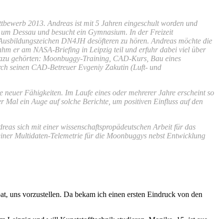
ewerb 2013. Andreas ist mit 5 Jahren eingeschult worden und
on um Dessau und besucht ein Gymnasium. In der Freizeit
Ausbildungszeichen DN4JH desöfteren zu hören. Andreas möchte die
hm er am NASA-Briefing in Leipzig teil und erfuhr dabei viel über
. Dazu gehörten: Moonbuggy-Training, CAD-Kurs, Bau eines
urch seinen CAD-Betreuer Evgeniy Zakutin (Luft- und
 neuer Fähigkeiten. Im Laufe eines oder mehrerer Jahre erscheint so
 Mal ein Auge auf solche Berichte, um positiven Einfluss auf den
eas sich mit einer wissenschaftspropädeutschen Arbeit für das
iner Multidaten-Telemetrie für die Moonbuggys nebst Entwicklung
bat, uns vorzustellen. Da bekam ich einen ersten Eindruck von den