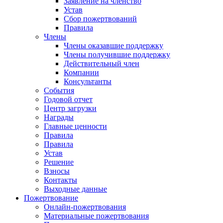
Заявление на членство
Устав
Сбор пожертвований
Правила
Члены
Члены оказавшие поддержку
Члены получившие поддержку
Действительный член
Компании
Консультанты
События
Годовой отчет
Центр загрузки
Награды
Главные ценности
Правила
Правила
Устав
Решение
Взносы
Контакты
Выходные данные
Пожертвование
Онлайн-пожертвования
Материальные пожертвования