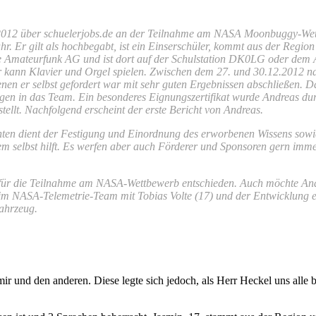
2012 über schuelerjobs.de an der Teilnahme am NASA Moonbuggy-Wettb
r. Er gilt als hochbegabt, ist ein Einserschüler, kommt aus der Regi
e Amateurfunk AG und ist dort auf der Schulstation DK0LG oder dem 
r kann Klavier und Orgel spielen. Zwischen dem 27. und 30.12.2012 na
denen er selbst gefordert war mit sehr guten Ergebnissen abschließen
ingen in das Team. Ein besonderes Eignungszertifikat wurde Andreas d
llt. Nachfolgend erscheint der erste Bericht von Andreas.
nten dient der Festigung und Einordnung des erworbenen Wissens sowie
 selbst hilft. Es werfen aber auch Förderer und Sponsoren gern immer
 für die Teilnahme am NASA-Wettbewerb entschieden. Auch möchte Andr
im NASA-Telemetrie-Team mit Tobias Volte (17) und der Entwicklung e
ahrzeug.
r und den anderen. Diese legte sich jedoch, als Herr Heckel uns alle 