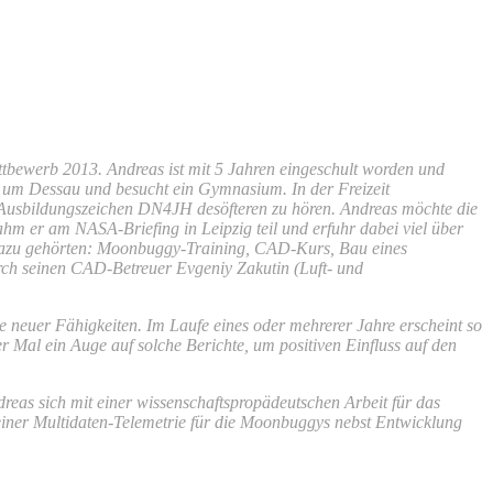
ewerb 2013. Andreas ist mit 5 Jahren eingeschult worden und
on um Dessau und besucht ein Gymnasium. In der Freizeit
Ausbildungszeichen DN4JH desöfteren zu hören. Andreas möchte die
hm er am NASA-Briefing in Leipzig teil und erfuhr dabei viel über
. Dazu gehörten: Moonbuggy-Training, CAD-Kurs, Bau eines
urch seinen CAD-Betreuer Evgeniy Zakutin (Luft- und
 neuer Fähigkeiten. Im Laufe eines oder mehrerer Jahre erscheint so
 Mal ein Auge auf solche Berichte, um positiven Einfluss auf den
eas sich mit einer wissenschaftspropädeutschen Arbeit für das
iner Multidaten-Telemetrie für die Moonbuggys nebst Entwicklung