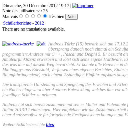
Dimanche, 30 Décembre 2012 19:17 |
Note des utilisateurs:
/ 25
Mauvais
Très bien
Schülerberichte
-
2012
There are no translations available.
Andreas Türke (15) bewarb sich am 17.12.
übersprang danach noch einmal ein Schuljah
programmiert Andreas mit C++, Pascal und Delphi 5. Er besucht di
Amateurfunklizenz erwerben und lötet sich seine eigene Hardware. E
das was ihm auf diesem Weg bevorsteht. Er konnte alle Bereiche in 
Minibuggys aus Edelstahl, Verfassen eines eigenen Berichtes, Einbr
Raumfahrtingenieur) nach einem 2-stündigen Einführungskurs ausgeste
Die transparente Darstellung und Spiegelung des Erlebten und Erler
ein Nachschlagewerk über Andreas Entwicklung welches ihm vor allem
jeweiligen Schüler zu nehmen.
Andreas hat sich bereits zusammen mit seiner Mutter und Patentante
Abitur 2013/14 einbringen. Hier empfehlen wir die Zusammenarbeit 
einer Analysesoftware für fortgehende Festigkeitsberechnungen am F
Weitere Schülerberichte
hier.