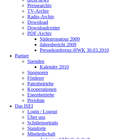
Pressearchiv
TV-Archiv
Radio-Archiv
Download
Downloadcenter
PDF-Archiv
Südeuropatour 2009
Jahresbericht 2009
Pressekonferenz-HWK 30.03.2010
Partner
Spenden
Kalender 2010
Sponsoren
Förderer
Patenbetriebe
Kooperationen
Eigenbetriebe
Preisliste
Das ISEI
Login / Logout
Über uns
Schülerportraits
Standorte
Mitgliedschaft