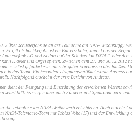
2012 über schuelerjobs.de an der Teilnahme am NASA Moonbuggy-Wettb
r. Er gilt als hochbegabt, ist ein Einserschüler, kommt aus der Regi
e Amateurfunk AG und ist dort auf der Schulstation DK0LG oder dem 
r kann Klavier und Orgel spielen. Zwischen dem 27. und 30.12.2012 na
denen er selbst gefordert war mit sehr guten Ergebnissen abschließen
ingen in das Team. Ein besonderes Eignungszertifikat wurde Andreas d
llt. Nachfolgend erscheint der erste Bericht von Andreas.
nten dient der Festigung und Einordnung des erworbenen Wissens sowie
 selbst hilft. Es werfen aber auch Förderer und Sponsoren gern immer
 für die Teilnahme am NASA-Wettbewerb entschieden. Auch möchte Andr
im NASA-Telemetrie-Team mit Tobias Volte (17) und der Entwicklung e
ahrzeug.