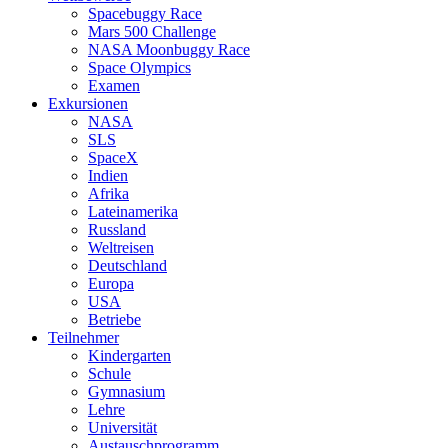
Spacebuggy Race
Mars 500 Challenge
NASA Moonbuggy Race
Space Olympics
Examen
Exkursionen
NASA
SLS
SpaceX
Indien
Afrika
Lateinamerika
Russland
Weltreisen
Deutschland
Europa
USA
Betriebe
Teilnehmer
Kindergarten
Schule
Gymnasium
Lehre
Universität
Austauschprogramm