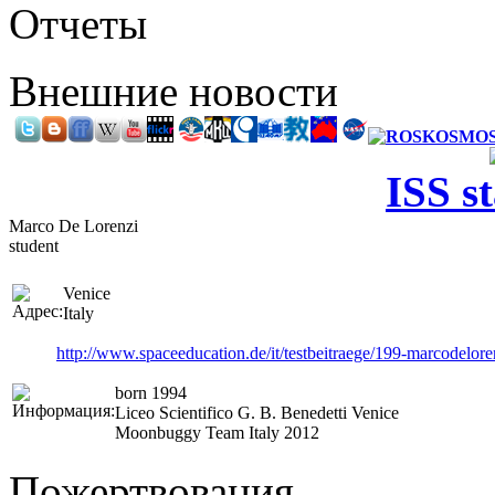
Отчеты
Внешние новости
ISS s
Marco De Lorenzi
student
Venice
Italy
http://www.spaceeducation.de/it/testbeitraege/199-marcodelore
born 1994
Liceo Scientifico G. B. Benedetti Venice
Moonbuggy Team Italy 2012
Пожертвования