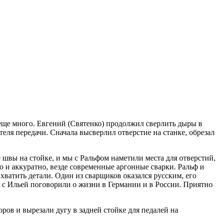
 еще много. Евгений (Святенко) продолжил сверлить дыры в
теля передачи. Сначала высверлил отверстие на станке, обрезал
е швы на стойке, и мы с Ральфом наметили места для отверстий,
то и аккуратно, везде современные аргонные сварки. Ральф и
хватить детали. Один из сварщиков оказался русским, его
ы с Ильей поговорили о жизни в Германии и в России. Приятно
ров и вырезали дугу в задней стойке для педалей на