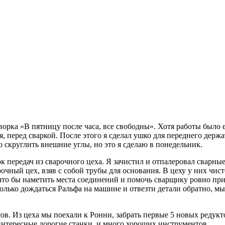
оворка «В пятницу после часа, все свободны». Хотя работы было
, перед сваркой. После этого я сделал ушко для переднего держа
 скруглить внешние углы, но это я сделаю в понедельник.
к передач из сварочного цеха. Я зачистил и отпалеровал сварны
рочный цех, взяв с собой трубы для основания. В цеху у них чис
 что бы наметить места соединений и помочь сварщику ровно при
только дождаться Ральфа на машине и отвезти детали обратно, м
ов. Из цеха мы поехали к Ронни, забрать первые 5 новых редукто
интересные дорогие станки, и много хороших инструментов.