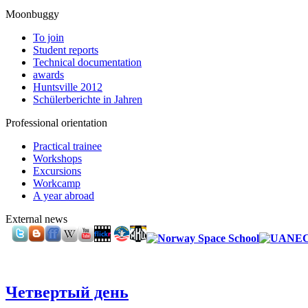
Moonbuggy
To join
Student reports
Technical documentation
awards
Huntsville 2012
Schülerberichte in Jahren
Professional orientation
Practical trainee
Workshops
Excursions
Workcamp
A year abroad
External news
Четвертый день