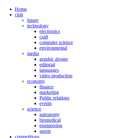
Home
club
future
technology
electronics
craft
computer science
environmental
media
graphic design
editorial
languages
video production
economy
finance
marketing
Public relations
events
science
astronomy
biomedical
engineering
sports
competitions