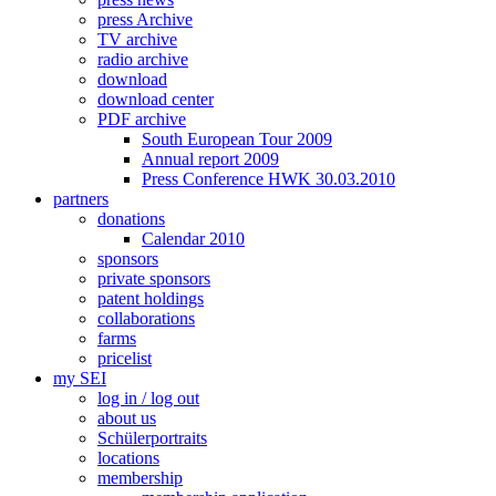
press Archive
TV archive
radio archive
download
download center
PDF archive
South European Tour 2009
Annual report 2009
Press Conference HWK 30.03.2010
partners
donations
Calendar 2010
sponsors
private sponsors
patent holdings
collaborations
farms
pricelist
my SEI
log in / log out
about us
Schülerportraits
locations
membership