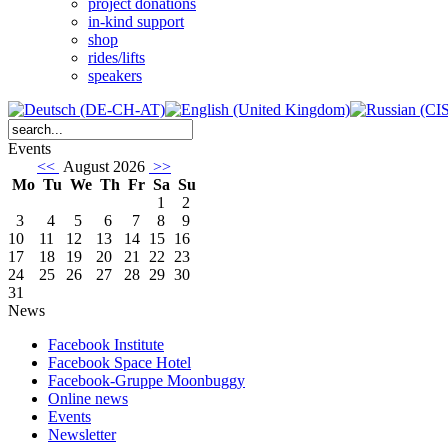
project donations
in-kind support
shop
rides/lifts
speakers
Events
<<
August 2026
>>
Mo
Tu
We
Th
Fr
Sa
Su
1
2
3
4
5
6
7
8
9
10
11
12
13
14
15
16
17
18
19
20
21
22
23
24
25
26
27
28
29
30
31
News
Facebook Institute
Facebook Space Hotel
Facebook-Gruppe Moonbuggy
Online news
Events
Newsletter