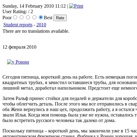
Sunday, 14 February 2010 11:12 |
User Rating:
/ 2
Poor
Best
Student reports
-
2010
There are no translations available.
12 февраля 2010
Сегодня пятница, короткий день на работе. Есть немецкая пог
квадратных трубах, я зачистил оставшиеся трубы, для основания
лишний метал, доработал напильником. Предстоит еще немного
Затем Ральф принес стойки для педалей и держатели для коробо
чтобы облегчить деталь. После этого мы все отправились в сва
оба Жени вернулись в наш цех, продолжить работу, а я остался
звали Илья. Когда моя помощь была уже не нужна, оставалось 
было встретить русского человека так далеко от дома.
Поскольку пятница – короткий день, мы закончили уже в 15 час
автоматическом фрезерном станке. Фабрика у Ронни хорошая, 