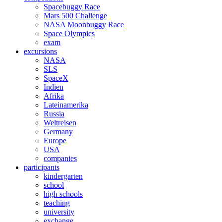
Spacebuggy Race
Mars 500 Challenge
NASA Moonbuggy Race
Space Olympics
exam
excursions
NASA
SLS
SpaceX
Indien
Afrika
Lateinamerika
Russia
Weltreisen
Germany
Europe
USA
companies
participants
kindergarten
school
high schools
teaching
university
exchange