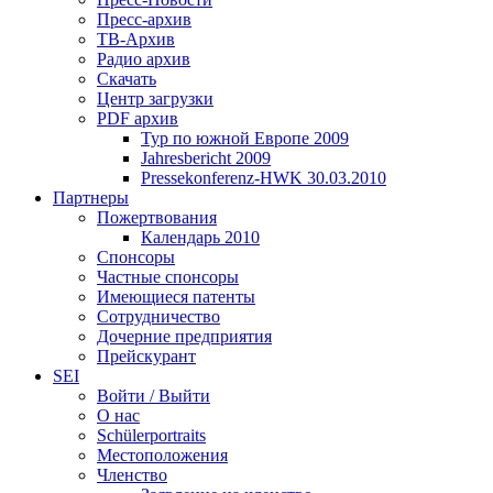
Пресс-архив
ТВ-Архив
Радио архив
Скачать
Центр загрузки
PDF архив
Тур по южной Европе 2009
Jahresbericht 2009
Pressekonferenz-HWK 30.03.2010
Партнеры
Пожертвования
Календарь 2010
Спонсоры
Частные спонсоры
Имеющиеся патенты
Сотрудничество
Дочерние предприятия
Прейскурант
SEI
Войти / Выйти
О нас
Schülerportraits
Местоположения
Членство