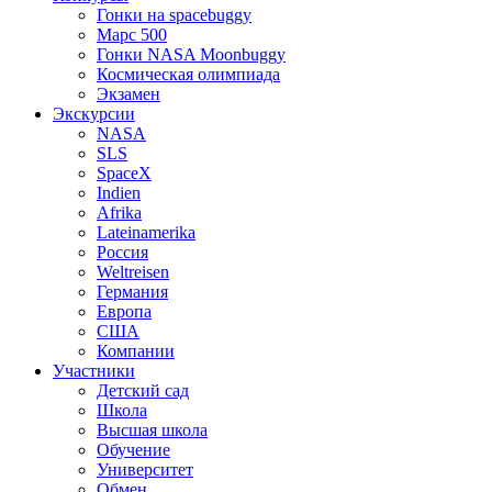
Гонки на spacebuggy
Марс 500
Гонки NASA Moonbuggy
Космическая олимпиада
Экзамен
Экскурсии
NASA
SLS
SpaceX
Indien
Afrika
Lateinamerika
Россия
Weltreisen
Германия
Европа
США
Компании
Участники
Детский сад
Школа
Высшая школа
Обучение
Университет
Обмен