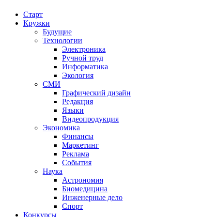
Старт
Кружки
Будущие
Технологии
Электроника
Ручной труд
Информатика
Экология
СМИ
Графический дизайн
Редакция
Языки
Видеопродукция
Экономика
Финансы
Маркетинг
Реклама
События
Наука
Астрономия
Биомедицина
Инженерные дело
Спорт
Конкурсы