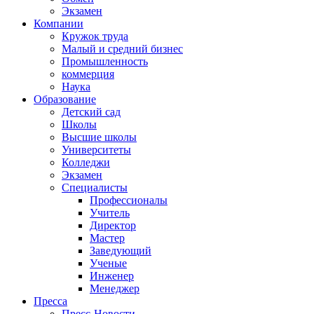
Экзамен
Компании
Кружок труда
Малый и средний бизнес
Промышленность
коммерция
Наука
Образование
Детский сад
Школы
Высшие школы
Университеты
Колледжи
Экзамен
Специалисты
Профессионалы
Учитель
Директор
Мастер
Заведующий
Ученые
Инженер
Менеджер
Пресса
Пресс-Новости