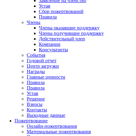
Заявление на членство
Устав
Сбор пожертвований
Правила
Члены
Члены оказавшие поддержку
Члены получившие поддержку
Действительный член
Компании
Консультанты
События
Годовой отчет
Центр загрузки
Награды
Главные ценности
Правила
Правила
Устав
Решение
Взносы
Контакты
Выходные данные
Пожертвование
Онлайн-пожертвования
Материальные пожертвования