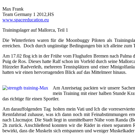
Max Frank
Team Germany 1 2012,HS
www.spaceeducation.eu
Trainingslager auf Mallorca, Teil 1
Die Winterferien waren für die Moonbuggy Piloten als Trainingsl
erreichen. Doch durch ungünstige Bedingungen bin ich alleine zum T
Am 17.02 flog ich in der Frühe vom Flughafen Bremen nach Palma de
Puig de Ros. Dieses hatte Ralf schon im Vorfeld durch seine Mallorc
Hürzeler Radverleih, mehreren Tennisplätzen und einer Minigolfanl
hatten wir einen hervorragenden Blick auf das Mittelmeer hinaus.
Am Anreisetag packten wir unsere Sachen
mein Training mit einer halben Stunde Kr
das richtige für einen Sportler.
Am darauffolgenden Tag holten mein Vati und Ich die vorreservierte
Rennfahrrad zuhause, was ich dann noch mit Feinabstimmungen erreic
nach Llucmajor. Die Stadt liegt in unmittelbarer Nähe vom Randa (Be
2h zurück. Anschließend konnten wir die Räder in einen separate
bewirkt, dass die Muskeln sich entspannen und weniger Muskelkader