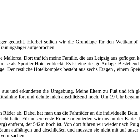
ager gedacht. Hierbei sollten wir die Grundlage für den Wettkampf
rainingslager aufgebrochen.
 Mallorca. Dort traf ich meine Familie, die aus Leipzig aus gefloge
areise als Sportler Hotel entdeckt. Es ist eine riesige Anlage. Beste
age. Der restliche Hotelkomplex besteht aus sechs Etagen , einem Sp
 aus und erkundeten die Umgebung. Meine Eltern zu Fuß und ich gle
afttraining fort und dehnte mich anschließend noch. Um 19 Uhr begann
n Räder ab. Dabei hat man uns die Fahrräder an die individuelle Bein,
ht hatte. Für unsere erste Runde orientierten wir uns an der Karte. 
rg) entfernt, der 542m hoch ist. Von dort fuhren wir wieder nach Pui
n Raum aufhängen und abschließen und mussten sie nicht mit auf uns
 verursachen.