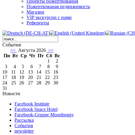
Проекты пожертвования
Пожертвованая недвижимость
Магазин
VIP экскурсии с нами
Референты
События
<<
Августа 2026
>>
Пн
Вт
Ср
Чт
Пт
Сб
Вс
1
2
3
4
5
6
7
8
9
10
11
12
13
14
15
16
17
18
19
20
21
22
23
24
25
26
27
28
29
30
31
Новости
Facebook Institute
Facebook Space Hotel
Facebook-Gruppe Moonbuggy
Рассылка
События
newsletter