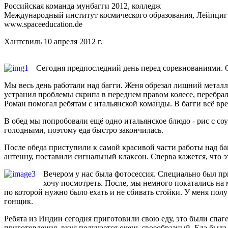
Российская команда мунбагги 2012, колледж
Международный институт космического образования, Лейпциг
www.spaceeducation.de
Хантсвиль 10 апреля 2012 г.
Сегодня предпоследний день перед соревнованиями.
Мы весь день работали над багги. Женя обрезал лишний металл
устранил проблемы скрипа в переднем правом колесе, перебра
Роман помогал ребятам с итальянской команды. В багги всё вр
В обед мы попробовали ещё одно итальянское блюдо - рис с со
голодными, поэтому еда быстро закончилась.
После обеда приступили к самой красивой части работы над ба
антенну, поставили сигнальный клаксон. Сперва кажется, что эт
Вечером у нас была фотосессия. Специально был пр
хочу посмотреть. После, мы немного покатались на
по которой нужно было ехать и не сбивать стойки. У меня полу
гонщик.
Ребята из Индии сегодня приготовили свою еду, это были спаг
приготовления, вкус получается очень своеобразный. Еда была