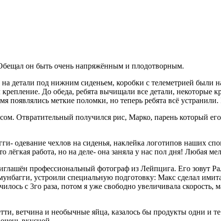
 Обещал он быть очень напряжённым и плодотворным.
 на детали под нижним сиденьем, коробки с телеметрией были н
л крепление. До обеда, ребята вычищали все детали, некоторые
емя появлялись меткие поломки, но теперь ребята всё устранил
усом. Отвратительный получился рис, Марко, парень который его 
гги- одевание чехлов на сиденья, наклейка логотипов наших спо
о лёгкая работа, но на деле- она заняла у нас пол дня! Любая ме
иглашён профессиональный фотограф из Лейпцига. Его зовут Раль
 мунбагги, устроили специальную подготовку: Макс сделал ими
чилось с 3го раза, потом я уже свободно увеличивала скорость, м
етти, ветчина и необычные яйца, казалось бы продукты одни и т
 очень вкусной.