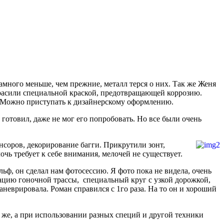
амного меньше, чем прежние, металл терся о них. Так же Женя
 красили специальной краской, предотвращающей коррозию.
и. Можно приступать к дизайнерскому оформлению.
готовил, даже не мог его попробовать. Но все были очень
нсоров, декорирование багги. Прикрутили зонт,
лочь требует к себе внимания, мелочей не существует.
ф, он сделал нам фотосессию. Я фото пока не видела, очень
тацию гоночной трассы, специальный круг с узкой дорожкой,
аневрировала. Роман справился с 1го раза. На то он и хороший
е же, а при использовании разных специй и другой техники