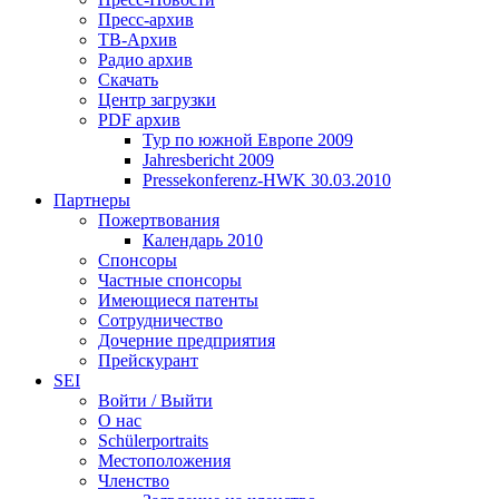
Пресс-архив
ТВ-Архив
Радио архив
Скачать
Центр загрузки
PDF архив
Тур по южной Европе 2009
Jahresbericht 2009
Pressekonferenz-HWK 30.03.2010
Партнеры
Пожертвования
Календарь 2010
Спонсоры
Частные спонсоры
Имеющиеся патенты
Сотрудничество
Дочерние предприятия
Прейскурант
SEI
Войти / Выйти
О нас
Schülerportraits
Местоположения
Членство