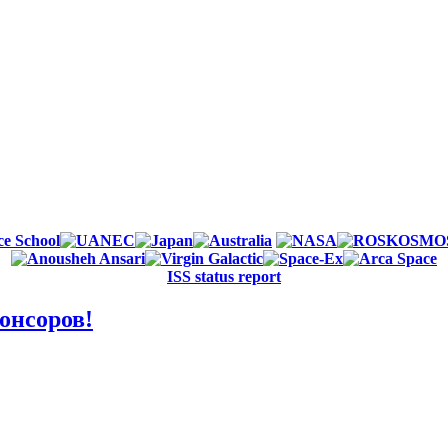
ISS status report
онсоров!