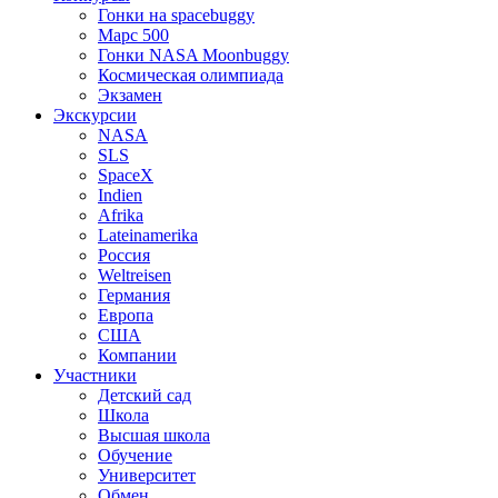
Гонки на spacebuggy
Марс 500
Гонки NASA Moonbuggy
Космическая олимпиада
Экзамен
Экскурсии
NASA
SLS
SpaceX
Indien
Afrika
Lateinamerika
Россия
Weltreisen
Германия
Европа
США
Компании
Участники
Детский сад
Школа
Высшая школа
Обучение
Университет
Обмен