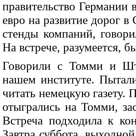
правительство Германии 
евро на развитие дорог в
стенды компаний, говори
На встрече, разумеется, б
Говорили с Томми и Шт
нашем институте. Пытали
читать немецкую газету. 
отыгрались на Томми, зас
Встреча подходила к ко
Завтра суббота, выходной