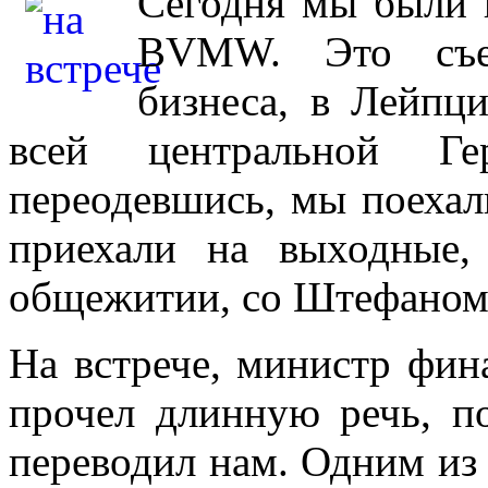
Сегодня мы были 
BVMW. Это съез
бизнеса, в Лейпци
всей центральной Г
переодевшись, мы поехал
приехали на выходные
общежитии, со Штефаном и
На встрече, министр фин
прочел длинную речь, п
переводил нам. Одним из