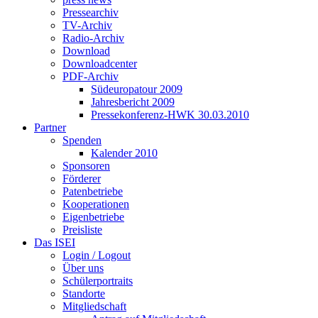
Pressearchiv
TV-Archiv
Radio-Archiv
Download
Downloadcenter
PDF-Archiv
Südeuropatour 2009
Jahresbericht 2009
Pressekonferenz-HWK 30.03.2010
Partner
Spenden
Kalender 2010
Sponsoren
Förderer
Patenbetriebe
Kooperationen
Eigenbetriebe
Preisliste
Das ISEI
Login / Logout
Über uns
Schülerportraits
Standorte
Mitgliedschaft