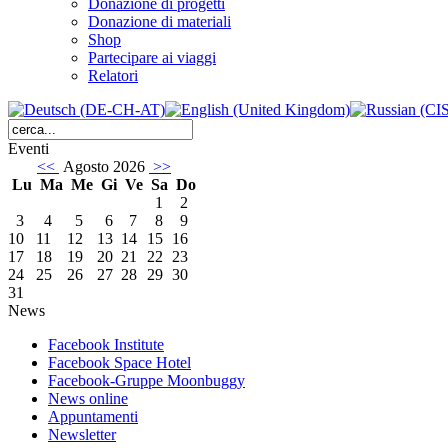
Donazione di progetti
Donazione di materiali
Shop
Partecipare ai viaggi
Relatori
Eventi
<<
Agosto 2026
>>
Lu
Ma
Me
Gi
Ve
Sa
Do
1
2
3
4
5
6
7
8
9
10
11
12
13
14
15
16
17
18
19
20
21
22
23
24
25
26
27
28
29
30
31
News
Facebook Institute
Facebook Space Hotel
Facebook-Gruppe Moonbuggy
News online
Appuntamenti
Newsletter