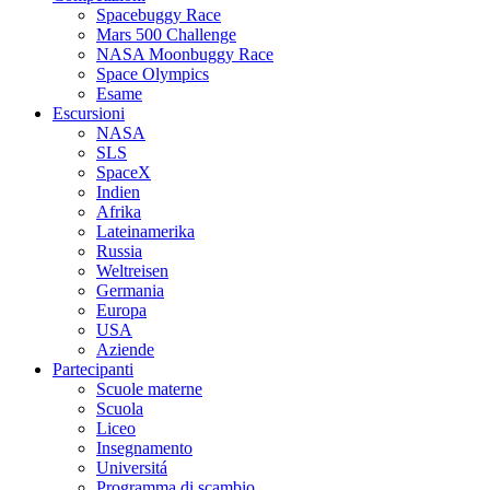
Spacebuggy Race
Mars 500 Challenge
NASA Moonbuggy Race
Space Olympics
Esame
Escursioni
NASA
SLS
SpaceX
Indien
Afrika
Lateinamerika
Russia
Weltreisen
Germania
Europa
USA
Aziende
Partecipanti
Scuole materne
Scuola
Liceo
Insegnamento
Universitá
Programma di scambio