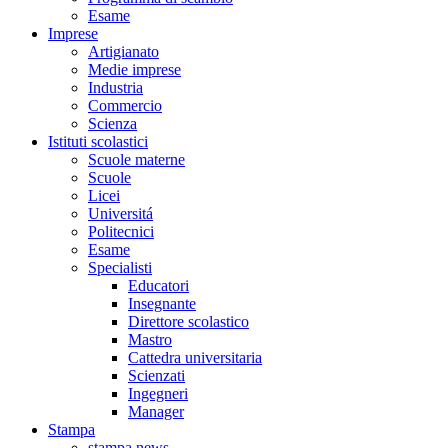
Esame
Imprese
Artigianato
Medie imprese
Industria
Commercio
Scienza
Istituti scolastici
Scuole materne
Scuole
Licei
Universitá
Politecnici
Esame
Specialisti
Educatori
Insegnante
Direttore scolastico
Mastro
Cattedra universitaria
Scienzati
Ingegneri
Manager
Stampa
stampa news