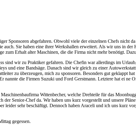
ger Sponsoren abgefahren. Obwohl viele der einzelnen Chefs nicht da w
ie auch. Sie haben eine ihrer Werkshallen erweitert. Als wir uns in de
ge zum Erhalt alter Maschinen, die die Firma nicht mehr benötigt. Daz
ss sind wir zu Praktiker gefahren. Die Chefin war allerdings im Urlaub
lleys und eine Bandsäge. Danach sind wir gleich zu einer Autowerkstatt
tattleiter zu überzeugen, mich zu sponsoren. Besonders gut geklappt ha
 Er nannte die Firmen Suzuki und Ford Gerstmann. Letztere hat ei ne O
aschinenbaufirma Wittenbecher, welche Drehteile für das Moonbuggy 
iglich der Senior-Chef da. Wir haben uns kurz vorgestellt und unsere Pl
er leider sehr beschäftigt. Dennoch haben Araceli und ich uns kurz vor
Mittag gegessen.