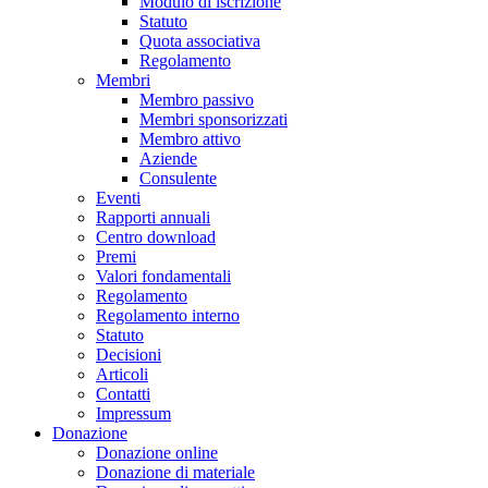
Modulo di iscrizione
Statuto
Quota associativa
Regolamento
Membri
Membro passivo
Membri sponsorizzati
Membro attivo
Aziende
Consulente
Eventi
Rapporti annuali
Centro download
Premi
Valori fondamentali
Regolamento
Regolamento interno
Statuto
Decisioni
Articoli
Contatti
Impressum
Donazione
Donazione online
Donazione di materiale