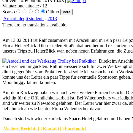
Giovedì 14 Febbraio 2013 16:48 |
Valutazione attuale:
/ 12
Scarso
Ottimo
Articoli degli studenti
-
2013
There are no translations available.
Am 13.02.2013 ist Ralf zusammen mit Araceli und mir ein paar Leipzi
Firma HeiterBlick. Diese stellen Straßenbahnen her und restaurieren s
unseres Trips zu HeiterBlick war, neben neuen Erfahrungen, die Zusa
Direkt im Anschlu
ein bisschen umguckten. Ralf interessierte sich für zwei Werkzeugtro
direkt gegenüber vom Praktiker. Jetzt sollte ich versuchen den Werks
konnte uns der Leiter ein paar Tipps für eventuelle Sponsoren geben.
Moonbuggy fahren könnten.
Auf dem Rückweg haben wir noch zwei weitere Firmen besucht: Die M
wichtig für die Öffentlichkeitsarbeit ist. Bei Wittenbechers war led
sind wir weiter zu Newsdoc gefahren. Der Leiter war hier zwar da, ab
lief ähnlich ab wie bei der Firma Wittenbecher davor.
Danach sind wir wieder zurück ins Space-Hotel gefahren und haben 
[
Weitere Berichte
] [
Kontakt
] [
Facebook
]