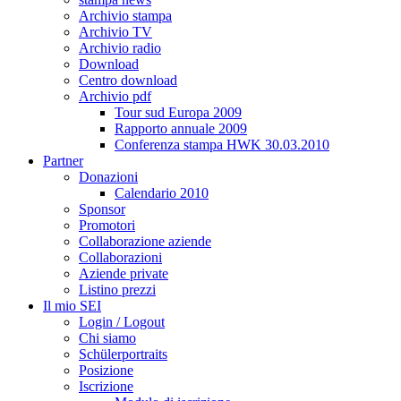
Archivio stampa
Archivio TV
Archivio radio
Download
Centro download
Archivio pdf
Tour sud Europa 2009
Rapporto annuale 2009
Conferenza stampa HWK 30.03.2010
Partner
Donazioni
Calendario 2010
Sponsor
Promotori
Collaborazione aziende
Collaborazioni
Aziende private
Listino prezzi
Il mio SEI
Login / Logout
Chi siamo
Schülerportraits
Posizione
Iscrizione