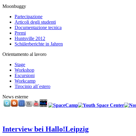
Moonbuggy
Partecipazione
Articoli degli studenti
Documentazione tecnica
Premi
Huntsville 2012
Schülerberichte in Jahren
Orientamento al lavoro
Stage
Workshop
Escursioni
Workcamp
Tirocinio all´estero
News esterne
Interview bei Hallo!Leipzig