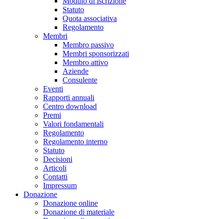
Modulo di iscrizione
Statuto
Quota associativa
Regolamento
Membri
Membro passivo
Membri sponsorizzati
Membro attivo
Aziende
Consulente
Eventi
Rapporti annuali
Centro download
Premi
Valori fondamentali
Regolamento
Regolamento interno
Statuto
Decisioni
Articoli
Contatti
Impressum
Donazione
Donazione online
Donazione di materiale