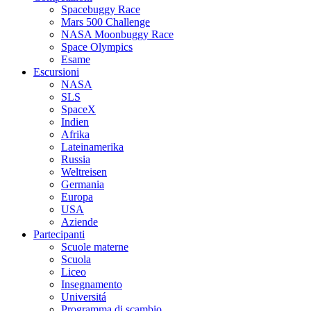
Spacebuggy Race
Mars 500 Challenge
NASA Moonbuggy Race
Space Olympics
Esame
Escursioni
NASA
SLS
SpaceX
Indien
Afrika
Lateinamerika
Russia
Weltreisen
Germania
Europa
USA
Aziende
Partecipanti
Scuole materne
Scuola
Liceo
Insegnamento
Universitá
Programma di scambio