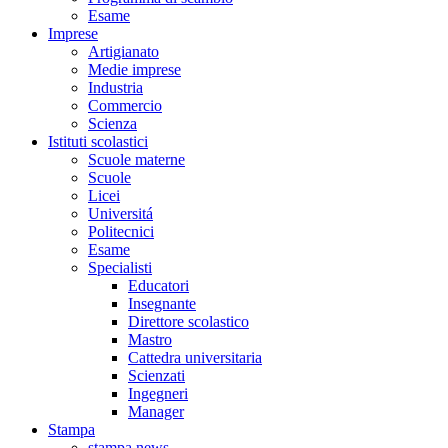
Esame
Imprese
Artigianato
Medie imprese
Industria
Commercio
Scienza
Istituti scolastici
Scuole materne
Scuole
Licei
Universitá
Politecnici
Esame
Specialisti
Educatori
Insegnante
Direttore scolastico
Mastro
Cattedra universitaria
Scienzati
Ingegneri
Manager
Stampa
stampa news