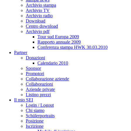
Archivio stampa
Archivio TV
Archivio radio
Download
Centro download
Archivio pdf
Tour sud Europa 2009
Rapporto annuale 2009
Conferenza stampa HWK 30.03.2010
Partner
Donazioni
Calendario 2010
Sponsor
Promotori
Collaborazione aziende
Collaborazioni
Aziende private
Listino prezzi
Il mio SEI
Login / Logout
Chi siamo
Schülerportraits
Posizione
Iscrizione