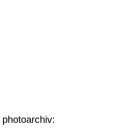
Wir möchten Ihnen deshalb ei
internationalen Humankapital 
außergewöhnlichen Netzwerk ö
Ideenreichtum und dem Könne
anstecken. Besuchen Sie uns 
Gemeinschaftsstandes Nr. 12
und der United Aircraft Coorp
hohen „Rakete für Spaceedu
Wir wünschen Ihnen eine erfo
photoarchiv:
http://www.flickr.com/photos