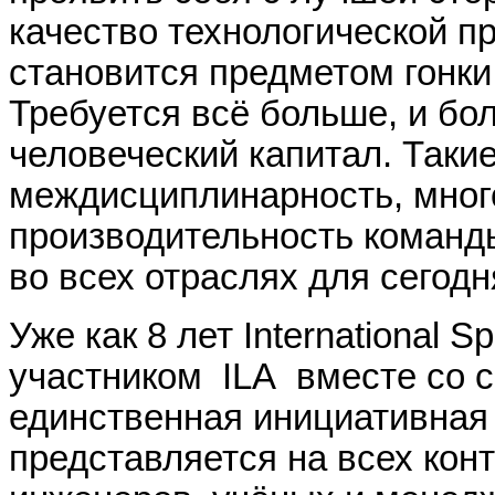
качество технологической п
становится предметом гонки
Требуется всё больше, и бо
человеческий капитал.
Такие
междисциплинарно
сть
, мно
производительность команд
во всех отраслях для сегод
Уже как 8 лет
International
Sp
участником
ILA
вместе со с
единственная инициатив
ная
представляется
на всех кон