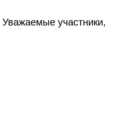
Werter Aussteller,
Dear Exibitor,
Уважаемы
е участники
,
wieder öffnet die ILA ihre Tore
seiner besten Seite. Längst is
Produkte auch zum Wettlauf u
Wissenschaftler geworden. U
zurückgreifen zu können sind
Begriffe wir interdisziplinär, 
sind zu Auswahlkriterien der 
Anforderungen der Branche g
Seit nunmehr 8 Jahren sind die