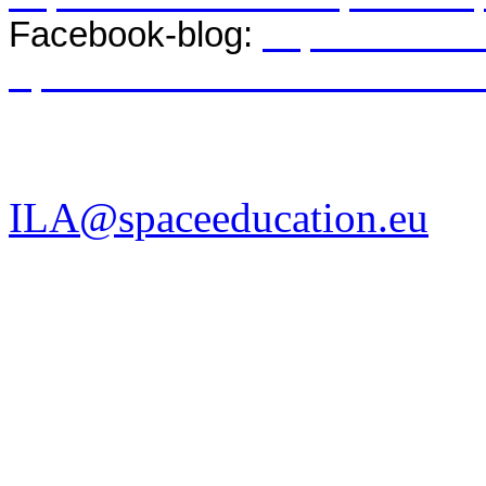
Facebook-blog:
https://www.f
Space-Education-Institute/1
Ralf Heckel
chairman
ILA@spaceeducation.eu
cell: +49-172-7949 375
International Space Education 
Wurzner Str. 4
04315 Leipzig/Germany
www.spaceeducation.eu