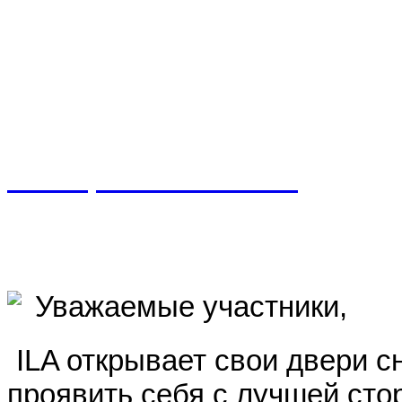
International Space Education 
Wurzner Str. 4
04315 Leipzig/Germany
www.spaceeducation.eu
Leipzig, Berlin, Moscow, Hunts
---------------------------------------
Уважаемы
е участники
,
ILA открывает свои двери 
проявить себя с лучшей сто