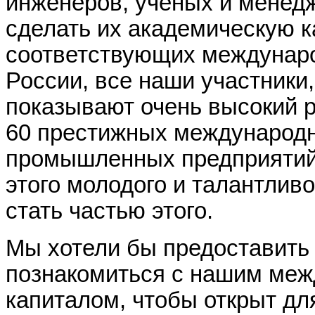
инженеров, учёных и менедж
сделать их академическую
к
соответствующих междунар
России,
все наши участники,
показывают очень высокий р
60 престижных международн
промышленных предприяти
этого молодого и талантлив
стать частью этого.
Мы хотели бы предоставить
познакомиться с нашим
меж
капиталом,
чтобы откры
т
дл