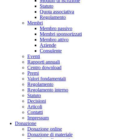
Modulo di iscrizione
Statuto
Quota associativa
Regolamento
Membri
Membro passivo
Membri sponsorizzati
Membro attivo
Aziende
Consulente
Eventi
Rapporti annuali
Centro download
Premi
Valori fondamentali
Regolamento
Regolamento interno
Statuto
Decisioni
Articoli
Contatti
Impressum
Donazione
Donazione online
Donazione di materiale