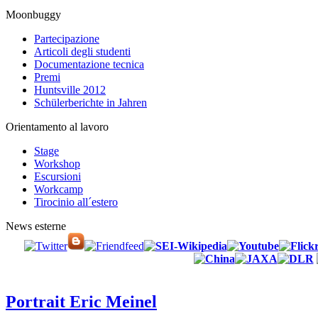
Moonbuggy
Partecipazione
Articoli degli studenti
Documentazione tecnica
Premi
Huntsville 2012
Schülerberichte in Jahren
Orientamento al lavoro
Stage
Workshop
Escursioni
Workcamp
Tirocinio all´estero
News esterne
Portrait Eric Meinel