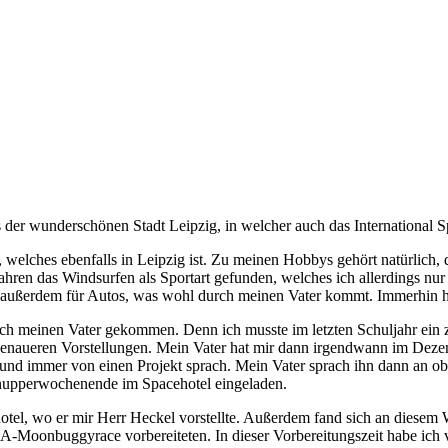
er wunderschönen Stadt Leipzig, in welcher auch das International Spa
elches ebenfalls in Leipzig ist. Zu meinen Hobbys gehört natürlich, 
ahren das Windsurfen als Sportart gefunden, welches ich allerdings n
mich außerdem für Autos, was wohl durch meinen Vater kommt. Immerhin
 meinen Vater gekommen. Denn ich musste im letzten Schuljahr ein z
 genaueren Vorstellungen. Mein Vater hat mir dann irgendwann im Dez
 und immer von einen Projekt sprach. Mein Vater sprach ihn dann an o
nupperwochenende im Spacehotel eingeladen.
otel, wo er mir Herr Heckel vorstellte. Außerdem fand sich an diesem
oonbuggyrace vorbereiteten. In dieser Vorbereitungszeit habe ich vi