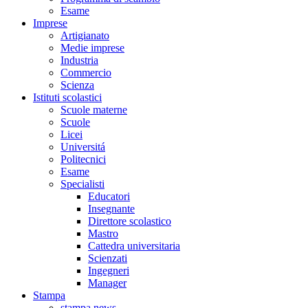
Esame
Imprese
Artigianato
Medie imprese
Industria
Commercio
Scienza
Istituti scolastici
Scuole materne
Scuole
Licei
Universitá
Politecnici
Esame
Specialisti
Educatori
Insegnante
Direttore scolastico
Mastro
Cattedra universitaria
Scienzati
Ingegneri
Manager
Stampa
stampa news