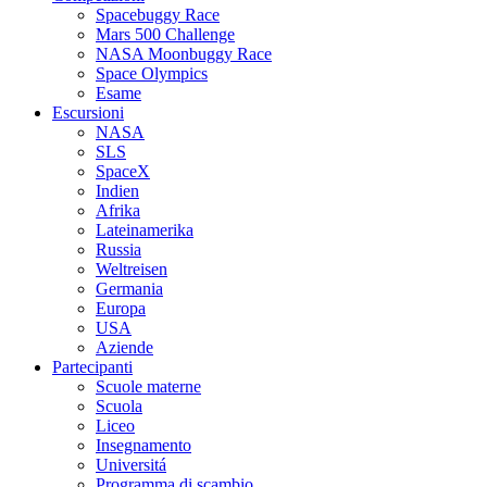
Spacebuggy Race
Mars 500 Challenge
NASA Moonbuggy Race
Space Olympics
Esame
Escursioni
NASA
SLS
SpaceX
Indien
Afrika
Lateinamerika
Russia
Weltreisen
Germania
Europa
USA
Aziende
Partecipanti
Scuole materne
Scuola
Liceo
Insegnamento
Universitá
Programma di scambio