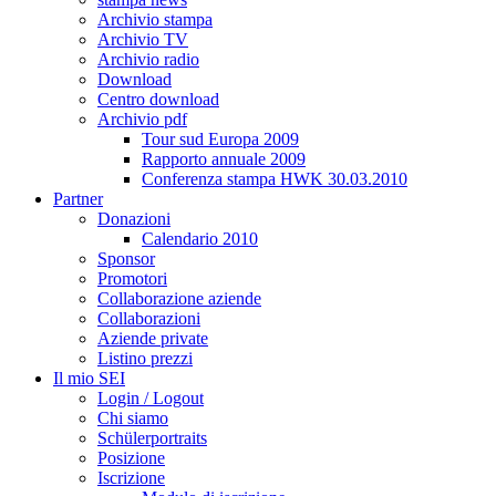
Archivio stampa
Archivio TV
Archivio radio
Download
Centro download
Archivio pdf
Tour sud Europa 2009
Rapporto annuale 2009
Conferenza stampa HWK 30.03.2010
Partner
Donazioni
Calendario 2010
Sponsor
Promotori
Collaborazione aziende
Collaborazioni
Aziende private
Listino prezzi
Il mio SEI
Login / Logout
Chi siamo
Schülerportraits
Posizione
Iscrizione