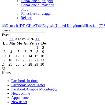
Donazione di progetti
Donazione di materiali
Shop
Partecipare ai viaggi
Relatori
Eventi
<<
Agosto 2026
>>
Lu
Ma
Me
Gi
Ve
Sa
Do
1
2
3
4
5
6
7
8
9
10
11
12
13
14
15
16
17
18
19
20
21
22
23
24
25
26
27
28
29
30
31
News
Facebook Institute
Facebook Space Hotel
Facebook-Gruppe Moonbuggy
News online
Appuntamenti
Newsletter