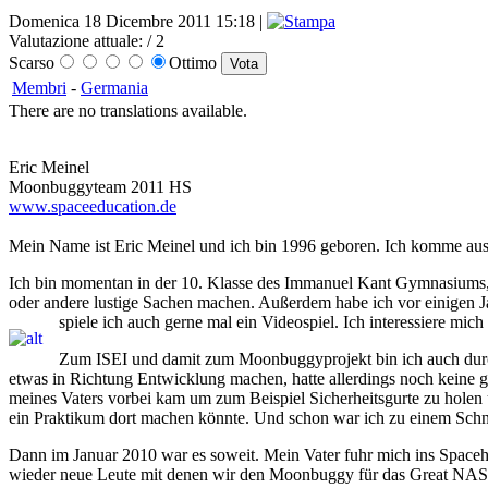
Domenica 18 Dicembre 2011 15:18 |
Valutazione attuale:
/ 2
Scarso
Ottimo
Membri
-
Germania
There are no translations available.
Eric Meinel
Moonbuggyteam 2011 HS
www.spaceeducation.de
Mein Name ist Eric Meinel und ich bin 1996 geboren. Ich komme aus d
Ich bin momentan in der 10. Klasse des Immanuel Kant Gymnasiums, w
oder andere lustige Sachen machen. Außerdem habe ich vor einigen J
spiele ich auch gerne mal ein Videospiel. Ich interessiere 
Zum ISEI und damit zum Moonbuggyprojekt bin ich auch durch
etwas in Richtung Entwicklung machen, hatte allerdings noch keine
meines Vaters vorbei kam um zum Beispiel Sicherheitsgurte zu holen
ein Praktikum dort machen könnte. Und schon war ich zu einem Sch
Dann im Januar 2010 war es soweit. Mein Vater fuhr mich ins Spaceh
wieder neue Leute mit denen wir den Moonbuggy für das Great NASA-M