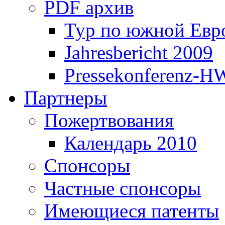
PDF архив
Тур по южной Евр
Jahresbericht 2009
Pressekonferenz-H
Партнеры
Пожертвования
Календарь 2010
Спонсоры
Частные спонсоры
Имеющиеся патенты