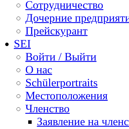
Сотрудничество
Дочерние предприят
Прейскурант
SEI
Войти / Выйти
О нас
Schülerportraits
Местоположения
Членство
Заявление на член