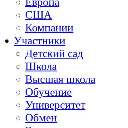
Европа
США
Компании
Участники
Детский сад
Школа
Высшая школа
Обучение
Университет
Обмен