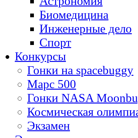
Астрономия
Биомедицина
Инженерные дело
Спорт
Конкурсы
Гонки на spacebuggy
Марс 500
Гонки NASA Moonbu
Космическая олимпи
Экзамен