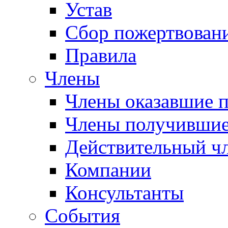
Устав
Сбор пожертвован
Правила
Члены
Члены оказавшие 
Члены получившие
Действительный ч
Компании
Консультанты
События