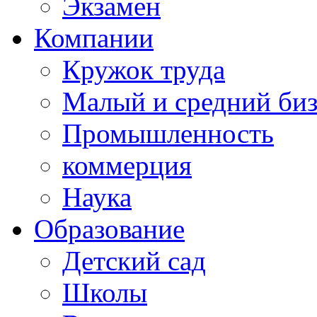
Экзамен
Компании
Кружок труда
Малый и средний би
Промышленность
коммерция
Наука
Образование
Детский сад
Школы