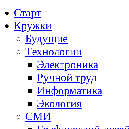
Старт
Кружки
Будущие
Технологии
Электроника
Ручной труд
Информатика
Экология
СМИ