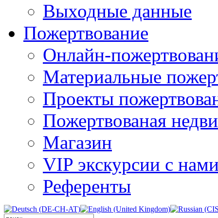
Выходные данные
Пожертвование
Онлайн-пожертвован
Материальные пожер
Проекты пожертвова
Пожертвованая недв
Магазин
VIP экскурсии с нам
Референты