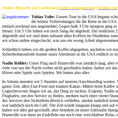
[Sofort-Reporte auf Facebook]
[Sofort-Fotogalerien]
[Schüler-Re
Tobias Volte:
Unsere Tour in die USA begann schon
die letzten Vorbereitungen für die Reise in die USA 
einfach nochmal neu angemeldet. Gegen halb 3 Uhr morgens ging es d
Steuer. Um 5 Uhr haben wir noch Sang-Jin abgeholt. Die restlichen 2
abgestellt und wir sind dann mitsamt allen Koffern im Shuttlebus zum
wir schon online eingecheckt, was uns ein wenig Arbeit abgenommen
Schließlich haben wir die großen Koffer abgegeben, nachdem wir noch
Sicherheitskontrolle konnte unser Abenteuer in die USA endlich so ri
Nadin Rößler:
Unser Flug nach Huntsville war ziemlich lang, aber es
viele von uns die Nacht vorher nicht geschlafen hatten, haben wir d
Hören oder Spiele zum Spielen. Wir hatten also alles.
In Atlanta mussten wir 5 Stunden auf unseren Anschlussflug warten. V
ganze Zeit, aßen Fast-Food und tranken Kakao. Mitten beim Kaffee sch
Logischerweise fingen wir an, das Ding zu suchen. Evgeniy, Nadin 
Flughafen, um den Service zu finden, merkten nach einer viertel Stu
des Services den Sicherheits-Bereich verließen, merkte natürlich keine
war natürlich noch im Café. Die Zeit wurde langsam knapp und auf e
haben wir alles gut geschafft, aber trotzdem ist unser Adrenalin-Spi
Huntsville war dann im Endeffekt nur noch eine verschlafene Reise, na