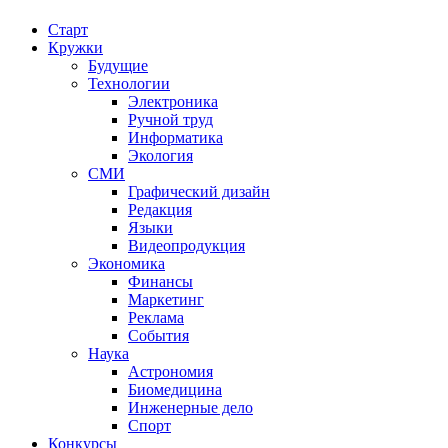
Старт
Кружки
Будущие
Технологии
Электроника
Ручной труд
Информатика
Экология
СМИ
Графический дизайн
Редакция
Языки
Видеопродукция
Экономика
Финансы
Маркетинг
Реклама
События
Наука
Астрономия
Биомедицина
Инженерные дело
Спорт
Конкурсы