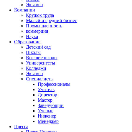
Экзамен
Компании
Кружок труда
Малый и средний бизнес
Промышленность
коммерция
Наука
Образование
Детский сад
Школы
Высшие школы
Университеты
Колледжи
Экзамен
Специалисты
Профессионалы
Учитель
Директор
Мастер
Заведующий
Ученые
Инженер
Менеджер
Пресса
Пресс-Новости