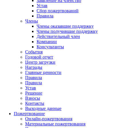
Заявление на членство
Устав
Сбор пожертвований
Правила
Члены
Члены оказавшие поддержку
Члены получившие поддержку
Действительный член
Компании
Консультанты
События
Годовой отчет
Центр загрузки
Награды
Главные ценности
Правила
Правила
Устав
Решение
Взносы
Контакты
Выходные данные
Пожертвование
Онлайн-пожертвования
Материальные пожертвования