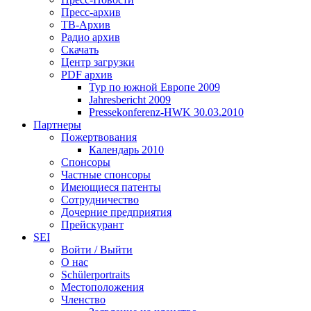
Пресс-архив
ТВ-Архив
Радио архив
Скачать
Центр загрузки
PDF архив
Тур по южной Европе 2009
Jahresbericht 2009
Pressekonferenz-HWK 30.03.2010
Партнеры
Пожертвования
Календарь 2010
Спонсоры
Частные спонсоры
Имеющиеся патенты
Сотрудничество
Дочерние предприятия
Прейскурант
SEI
Войти / Выйти
О нас
Schülerportraits
Местоположения
Членство