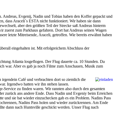
. Andreas, Evgenij, Nadin und Tobias haben den Koffer gepackt und
len, dass Araceli`s ESTA nicht funktioniert. Wir haben sie dann
wechselt, aber den größten Teil der Strecke saß Andreas hinterm
d wir zuerst zum Parkhaus gefahren. Dort hat Andreas seinen Wagen
re letzte Mitreisende, Araceli, getroffen. Wie bereits erwähnt haben
erall eingehalten ist. Mit erfolgreichem Abschluss der
ichtung Atlanta losgeflogen. Der Flug dauerte ca. 10 Stunden. Da
öglich war. Aber es gab ja noch Filme zum Anschauen, Musik zum
 irgendein Café und verbrachten dort so ziemlich die
ar. Irgendwo hatten wir ihn stehen lassen.
e-Service zu finden waren. Wir rannten also durch den gesamten
wieder zurück ans andere Ende. Dass Nadin und Evgeniy beim Erreichen
hatte und sie bat wieder einzuchecken gab es ein Problem. Nadins Pass
, hochrennen, Nadins Pass holen und wieder zurückrennen. Am Ende
sollte dann nach Huntsville geschickt werden. Unser Flug nach