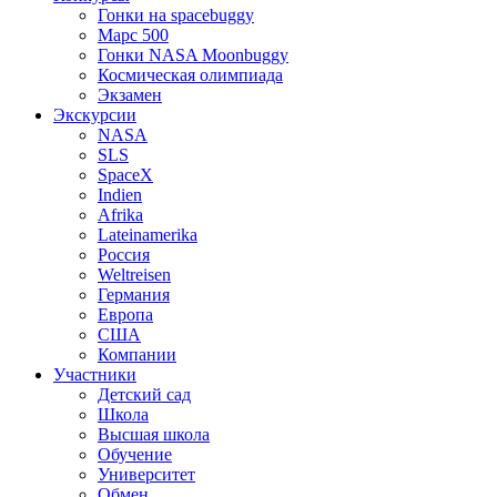
Гонки на spacebuggy
Марс 500
Гонки NASA Moonbuggy
Космическая олимпиада
Экзамен
Экскурсии
NASA
SLS
SpaceX
Indien
Afrika
Lateinamerika
Россия
Weltreisen
Германия
Европа
США
Компании
Участники
Детский сад
Школа
Высшая школа
Обучение
Университет
Обмен