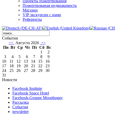
Проекты пожертвования
Пожертвованая недвижимость
Магазин
VIP экскурсии с нами
Референты
События
<<
Августа 2026
>>
Пн
Вт
Ср
Чт
Пт
Сб
Вс
1
2
3
4
5
6
7
8
9
10
11
12
13
14
15
16
17
18
19
20
21
22
23
24
25
26
27
28
29
30
31
Новости
Facebook Institute
Facebook Space Hotel
Facebook-Gruppe Moonbuggy
Рассылка
События
newsletter