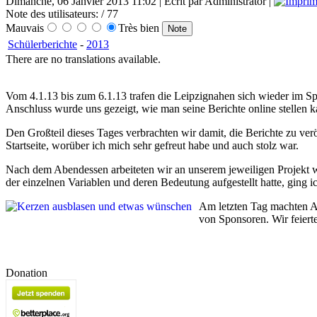
Dimanche, 06 Janvier 2013 11:02 | Écrit par Administrator |
Note des utilisateurs:
/ 77
Mauvais
Très bien
Schülerberichte
-
2013
There are no translations available.
Vom 4.1.13 bis zum 6.1.13 trafen die Leipzignahen sich wieder im Sp
Anschluss wurde uns gezeigt, wie man seine Berichte online stellen k
Den Großteil dieses Tages verbrachten wir damit, die Berichte zu verö
Startseite, worüber ich mich sehr gefreut habe und auch stolz war.
Nach dem Abendessen arbeiteten wir an unserem jeweiligen Projekt we
der einzelnen Variablen und deren Bedeutung aufgestellt hatte, ging ic
Am letzten Tag machten An
von Sponsoren. Wir feiert
Donation