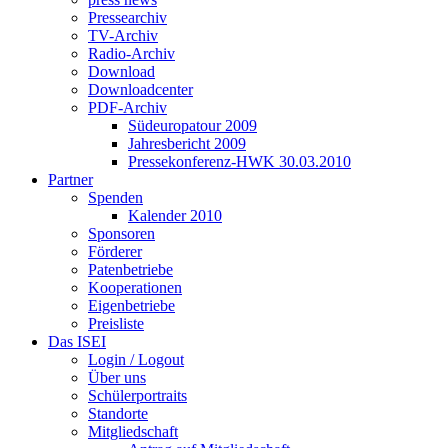
Pressearchiv
TV-Archiv
Radio-Archiv
Download
Downloadcenter
PDF-Archiv
Südeuropatour 2009
Jahresbericht 2009
Pressekonferenz-HWK 30.03.2010
Partner
Spenden
Kalender 2010
Sponsoren
Förderer
Patenbetriebe
Kooperationen
Eigenbetriebe
Preisliste
Das ISEI
Login / Logout
Über uns
Schülerportraits
Standorte
Mitgliedschaft