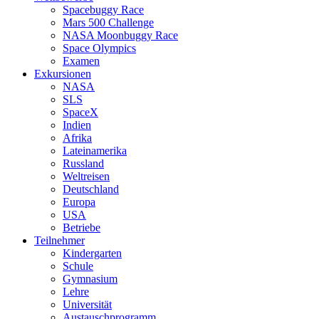
Spacebuggy Race
Mars 500 Challenge
NASA Moonbuggy Race
Space Olympics
Examen
Exkursionen
NASA
SLS
SpaceX
Indien
Afrika
Lateinamerika
Russland
Weltreisen
Deutschland
Europa
USA
Betriebe
Teilnehmer
Kindergarten
Schule
Gymnasium
Lehre
Universität
Austauschprogramm