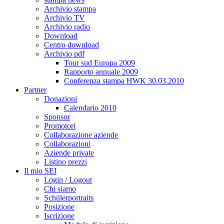
Archivio stampa
Archivio TV
Archivio radio
Download
Centro download
Archivio pdf
Tour sud Europa 2009
Rapporto annuale 2009
Conferenza stampa HWK 30.03.2010
Partner
Donazioni
Calendario 2010
Sponsor
Promotori
Collaborazione aziende
Collaborazioni
Aziende private
Listino prezzi
Il mio SEI
Login / Logout
Chi siamo
Schülerportraits
Posizione
Iscrizione