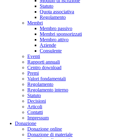
Modulo di iscrizione
Statuto
Quota associativa
Regolamento
Membri
Membro passivo
Membri sponsorizzati
Membro attivo
Aziende
Consulente
Eventi
Rapporti annuali
Centro download
Premi
Valori fondamentali
Regolamento
Regolamento interno
Statuto
Decisioni
Articoli
Contatti
Impressum
Donazione
Donazione online
Donazione di materiale