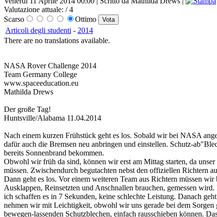
Venerdì 11 Aprile 2014 00:00 | Scritto da Mathilda Drews |
Valutazione attuale:
/ 4
Scarso
Ottimo
Articoli degli studenti
-
2014
There are no translations available.
NASA Rover Challenge 2014
Team Germany College
www.spaceeducation.eu
Mathilda Drews
Der große Tag!
Huntsville/Alabama 11.04.2014
Nach einem kurzen Frühstück geht es los. Sobald wir bei NASA ange
dafür auch die Bremsen neu anbringen und einstellen. Schutz-ab"Blec
bereits Sonnenbrand bekommen.
Obwohl wir früh da sind, können wir erst am Mittag starten, da unse
müssen. Zwischendurch begutachten nebst den offiziellen Richtern au
Dann geht es los. Vor einem weiteren Team aus Richtern müssen wir
Ausklappen, Reinsetzten und Anschnallen brauchen, gemessen wird. Di
ich schaffen es in 7 Sekunden, keine schlechte Leistung. Danach geh
nehmen wir mit Leichtigkeit, obwohl wir uns gerade bei dem Sorgen g
bewegen-lassenden Schutzblechen, einfach rausschieben können. Das 