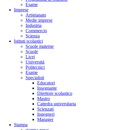
Esame
Imprese
Artigianato
Medie imprese
Industria
Commercio
Scienza
Istituti scolastici
Scuole materne
Scuole
Licei
Universitá
Politecnici
Esame
Specialisti
Educatori
Insegnante
Direttore scolastico
Mastro
Cattedra universitaria
Scienzati
Ingegneri
Manager
Stampa
stampa news