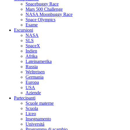
Spacebuggy Race
Mars 500 Challenge
NASA Moonbuggy Race
Space Olympics
Esame
Escursioni
NASA
SLS
SpaceX
Indien
Afrika
Lateinamerika
Russia
Weltreisen
Germania
Europa
USA
Aziende
Partecipanti
Scuole materne
Scuola
Liceo
Insegnamento
Universitá
Programma di scambio