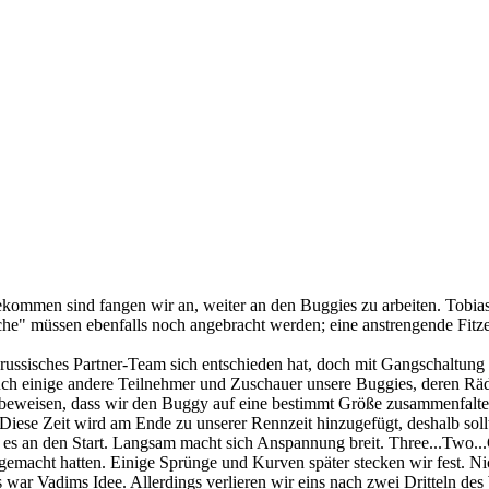
kommen sind fangen wir an, weiter an den Buggies zu arbeiten. Tobi
he" müssen ebenfalls noch angebracht werden; eine anstrengende Fitze
r russisches Partner-Team sich entschieden hat, doch mit Gangschaltu
ch einige andere Teilnehmer und Zuschauer unsere Buggies, deren Räde
 beweisen, dass wir den Buggy auf eine bestimmt Größe zusammenfalte
ese Zeit wird am Ende zu unserer Rennzeit hinzugefügt, deshalb sollte
t es an den Start. Langsam macht sich Anspannung breit. Three...Two..
emacht hatten. Einige Sprünge und Kurven später stecken wir fest. Nic
war Vadims Idee. Allerdings verlieren wir eins nach zwei Dritteln des