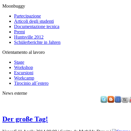
Moonbuggy
Partecipazione
Articoli degli studenti
Documentazione tecnica
Premi
Huntsville 2012
Schülerberichte in Jahren
Orientamento al lavoro
Stage
Workshop
Escursioni
Workcamp
Tirocinio all´estero
News esterne
Der große Tag!