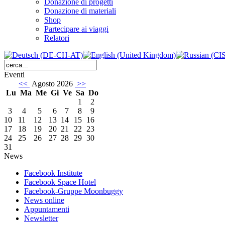
Donazione di progetti
Donazione di materiali
Shop
Partecipare ai viaggi
Relatori
Eventi
<<
Agosto 2026
>>
Lu
Ma
Me
Gi
Ve
Sa
Do
1
2
3
4
5
6
7
8
9
10
11
12
13
14
15
16
17
18
19
20
21
22
23
24
25
26
27
28
29
30
31
News
Facebook Institute
Facebook Space Hotel
Facebook-Gruppe Moonbuggy
News online
Appuntamenti
Newsletter