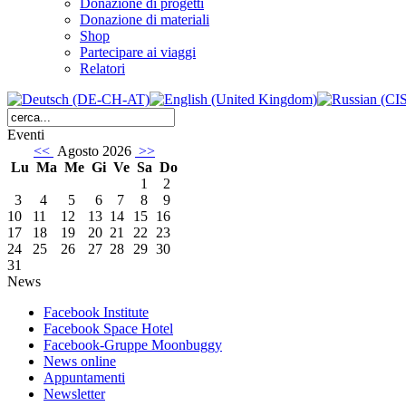
Donazione di progetti
Donazione di materiali
Shop
Partecipare ai viaggi
Relatori
Eventi
<<
Agosto 2026
>>
Lu
Ma
Me
Gi
Ve
Sa
Do
1
2
3
4
5
6
7
8
9
10
11
12
13
14
15
16
17
18
19
20
21
22
23
24
25
26
27
28
29
30
31
News
Facebook Institute
Facebook Space Hotel
Facebook-Gruppe Moonbuggy
News online
Appuntamenti
Newsletter