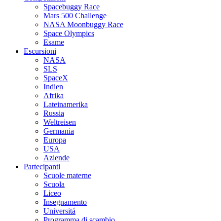
Spacebuggy Race
Mars 500 Challenge
NASA Moonbuggy Race
Space Olympics
Esame
Escursioni
NASA
SLS
SpaceX
Indien
Afrika
Lateinamerika
Russia
Weltreisen
Germania
Europa
USA
Aziende
Partecipanti
Scuole materne
Scuola
Liceo
Insegnamento
Universitá
Programma di scambio