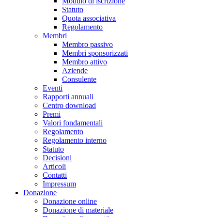
Modulo di iscrizione
Statuto
Quota associativa
Regolamento
Membri
Membro passivo
Membri sponsorizzati
Membro attivo
Aziende
Consulente
Eventi
Rapporti annuali
Centro download
Premi
Valori fondamentali
Regolamento
Regolamento interno
Statuto
Decisioni
Articoli
Contatti
Impressum
Donazione
Donazione online
Donazione di materiale