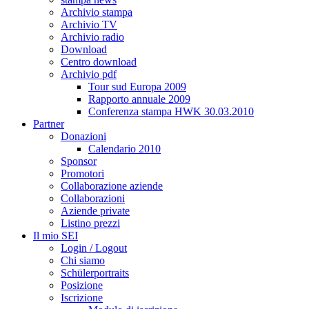
Archivio stampa
Archivio TV
Archivio radio
Download
Centro download
Archivio pdf
Tour sud Europa 2009
Rapporto annuale 2009
Conferenza stampa HWK 30.03.2010
Partner
Donazioni
Calendario 2010
Sponsor
Promotori
Collaborazione aziende
Collaborazioni
Aziende private
Listino prezzi
Il mio SEI
Login / Logout
Chi siamo
Schülerportraits
Posizione
Iscrizione