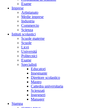
Esame
Imprese
Artigianato
Medie imprese
Industria
Commercio
Scienza
Istituti scolastici
Scuole materne
Scuole
Licei
Universitá
Politecnici
Esame
Specialisti
Educatori
Insegnante
Direttore scolastico
Mastro
Cattedra universitaria
Scienzati
Ingegneri
Manager
Stampa
stampa news