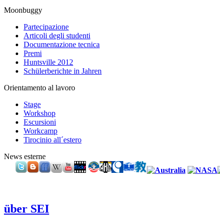
Moonbuggy
Partecipazione
Articoli degli studenti
Documentazione tecnica
Premi
Huntsville 2012
Schülerberichte in Jahren
Orientamento al lavoro
Stage
Workshop
Escursioni
Workcamp
Tirocinio all´estero
News esterne
über SEI