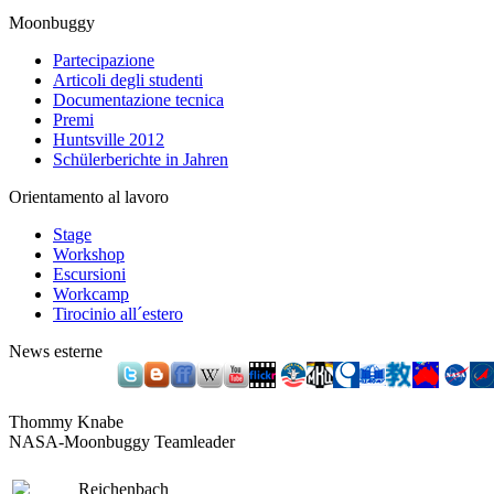
Moonbuggy
Partecipazione
Articoli degli studenti
Documentazione tecnica
Premi
Huntsville 2012
Schülerberichte in Jahren
Orientamento al lavoro
Stage
Workshop
Escursioni
Workcamp
Tirocinio all´estero
News esterne
Thommy Knabe
NASA-Moonbuggy Teamleader
Reichenbach