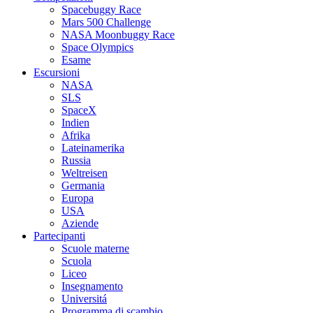
Spacebuggy Race
Mars 500 Challenge
NASA Moonbuggy Race
Space Olympics
Esame
Escursioni
NASA
SLS
SpaceX
Indien
Afrika
Lateinamerika
Russia
Weltreisen
Germania
Europa
USA
Aziende
Partecipanti
Scuole materne
Scuola
Liceo
Insegnamento
Universitá
Programma di scambio