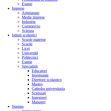
Esame
Imprese
Artigianato
Medie imprese
Industria
Commercio
Scienza
Istituti scolastici
Scuole materne
Scuole
Licei
Universitá
Politecnici
Esame
Specialisti
Educatori
Insegnante
Direttore scolastico
Mastro
Cattedra universitaria
Scienzati
Ingegneri
Manager
Stampa
stampa news