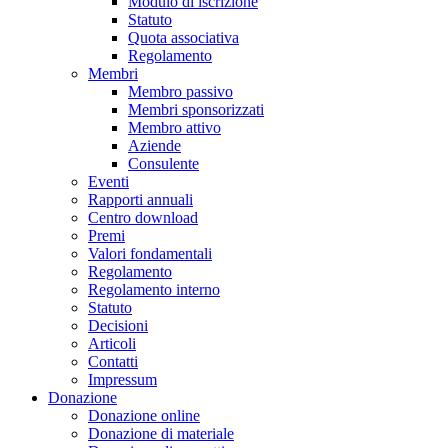
Modulo di iscrizione
Statuto
Quota associativa
Regolamento
Membri
Membro passivo
Membri sponsorizzati
Membro attivo
Aziende
Consulente
Eventi
Rapporti annuali
Centro download
Premi
Valori fondamentali
Regolamento
Regolamento interno
Statuto
Decisioni
Articoli
Contatti
Impressum
Donazione
Donazione online
Donazione di materiale