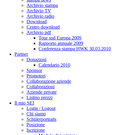
Archivio stampa
Archivio TV
Archivio radio
Download
Centro download
Archivio pdf
Tour sud Europa 2009
Rapporto annuale 2009
Conferenza stampa HWK 30.03.2010
Partner
Donazioni
Calendario 2010
Sponsor
Promotori
Collaborazione aziende
Collaborazioni
Aziende private
Listino prezzi
Il mio SEI
Login / Logout
Chi siamo
Schülerportraits
Posizione
Iscrizione