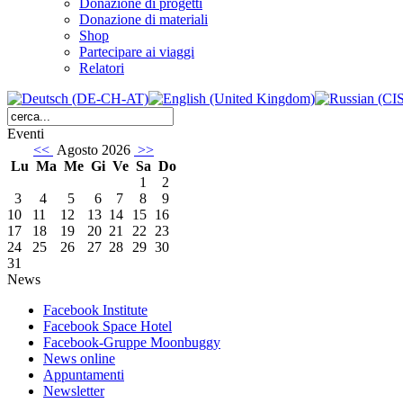
Donazione di progetti
Donazione di materiali
Shop
Partecipare ai viaggi
Relatori
Eventi
<<
Agosto 2026
>>
Lu
Ma
Me
Gi
Ve
Sa
Do
1
2
3
4
5
6
7
8
9
10
11
12
13
14
15
16
17
18
19
20
21
22
23
24
25
26
27
28
29
30
31
News
Facebook Institute
Facebook Space Hotel
Facebook-Gruppe Moonbuggy
News online
Appuntamenti
Newsletter