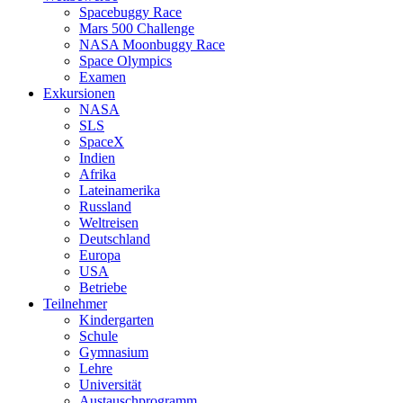
Spacebuggy Race
Mars 500 Challenge
NASA Moonbuggy Race
Space Olympics
Examen
Exkursionen
NASA
SLS
SpaceX
Indien
Afrika
Lateinamerika
Russland
Weltreisen
Deutschland
Europa
USA
Betriebe
Teilnehmer
Kindergarten
Schule
Gymnasium
Lehre
Universität
Austauschprogramm