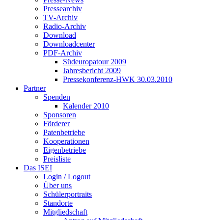
Pressearchiv
TV-Archiv
Radio-Archiv
Download
Downloadcenter
PDF-Archiv
Südeuropatour 2009
Jahresbericht 2009
Pressekonferenz-HWK 30.03.2010
Partner
Spenden
Kalender 2010
Sponsoren
Förderer
Patenbetriebe
Kooperationen
Eigenbetriebe
Preisliste
Das ISEI
Login / Logout
Über uns
Schülerportraits
Standorte
Mitgliedschaft