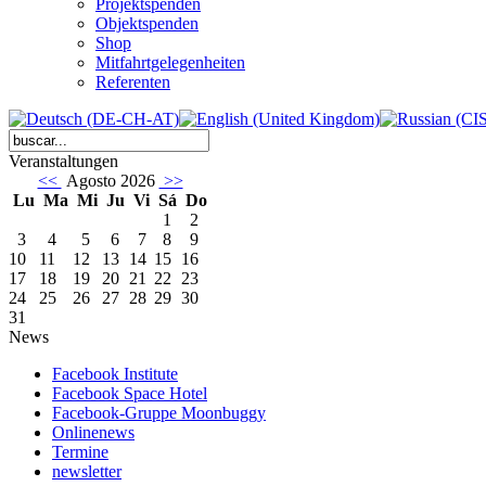
Projektspenden
Objektspenden
Shop
Mitfahrtgelegenheiten
Referenten
Veranstaltungen
<<
Agosto 2026
>>
Lu
Ma
Mi
Ju
Vi
Sá
Do
1
2
3
4
5
6
7
8
9
10
11
12
13
14
15
16
17
18
19
20
21
22
23
24
25
26
27
28
29
30
31
News
Facebook Institute
Facebook Space Hotel
Facebook-Gruppe Moonbuggy
Onlinenews
Termine
newsletter