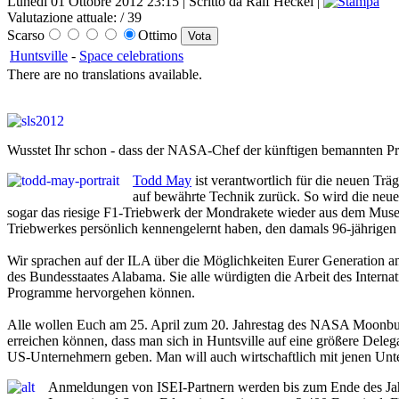
Lunedì 01 Ottobre 2012 23:15 | Scritto da Ralf Heckel |
Valutazione attuale:
/ 39
Scarso
Ottimo
Huntsville
-
Space celebrations
There are no translations available.
Wusstet Ihr schon - dass der NASA-Chef der künftigen bemannten P
Todd May
ist verantwortlich für die neuen Tr
auf bewährte Technik zurück. So wird die neue 
sogar das riesige F1-Triebwerk der Mondrakete wieder aus dem Muse
Triebwerkes persönlich kennengelernt haben, den damals 96-jährige
Wir sprachen auf der ILA über die Möglichkeiten Eurer Generation 
des Bundesstaates Alabama. Sie alle würdigten die Arbeit des Internat
Programme hervorgehen können.
Alle wollen Euch am 25. April zum 20. Jahrestag des NASA Moonbugg
erreichen können, dass man sich in Huntsville auf eine größere De
US-Unternehmern geben. Man will auch wirtschaftlich mit jenen Unter
Anmeldungen von ISEI-Partnern werden bis zum Ende des Jahr