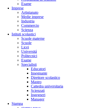
Esame
Imprese
Artigianato
Medie imprese
Industria
Commercio
Scienza
Istituti scolastici
Scuole materne
Scuole
Licei
Universitá
Politecnici
Esame
Specialisti
Educatori
Insegnante
Direttore scolastico
Mastro
Cattedra universitaria
Scienzati
Ingegneri
Manager
Stampa
stampa news