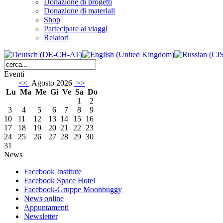
Donazione di progetti
Donazione di materiali
Shop
Partecipare ai viaggi
Relatori
Eventi
<<
Agosto 2026
>>
Lu
Ma
Me
Gi
Ve
Sa
Do
1
2
3
4
5
6
7
8
9
10
11
12
13
14
15
16
17
18
19
20
21
22
23
24
25
26
27
28
29
30
31
News
Facebook Institute
Facebook Space Hotel
Facebook-Gruppe Moonbuggy
News online
Appuntamenti
Newsletter