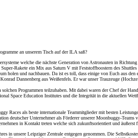
rogramme an unserem Tisch auf der ILA saß?
ägersysteme welche die nächste Generation von Astronauten in Richtung 
Super-Rakete ein Mix aus Saturn V mit Feststoffboostern des Shuttles 
um holen und nachbauen. Da ist es toll, dass einige von Euch aus de
n Konrad Dannenberg aus Weißenfels. Er war unser Trauzeuge (Hochze
an solchen Programmen teilzuhaben. Mit dabei waren der Chef der Han
ional Space Education Institutes und die Integrität in die aktuellen W
y Races als beste internationale Teammitglieder mit besten Leistung
legation deutscher Unternehmer als Förderer unserer Moonbuggy-Teams
nehmen in Kontakt treten welche sich zukunftsorientiert und äußerst fl
es in unsere Leipziger Zentrale entgegen genommen. Die Selbstkosten