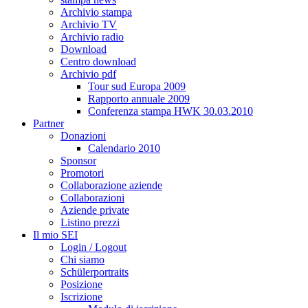
Archivio stampa
Archivio TV
Archivio radio
Download
Centro download
Archivio pdf
Tour sud Europa 2009
Rapporto annuale 2009
Conferenza stampa HWK 30.03.2010
Partner
Donazioni
Calendario 2010
Sponsor
Promotori
Collaborazione aziende
Collaborazioni
Aziende private
Listino prezzi
Il mio SEI
Login / Logout
Chi siamo
Schülerportraits
Posizione
Iscrizione