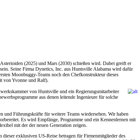
Asterioiden (2025) und Mars (2030) schießen wird. Dabei greift er
sein. Seine Firma Dynetics, Inc. aus Huntsville Alabama wird dafür
n ersten Moonbuggy-Teams noch den Chefkonstrukteur dieses
it von Yvonne und Ralf).
dwerkskammer von Huntsville und ein Regierungsmitarbeiter
ettbewerbsprogramme aus denen leitende Ingenieure für solche
en und Führungskräfte für weitere Teams wiedersehen. Wir haben
 vorbereitet. Es wird Empfänge, Programme und ein Kennenlernen mit
exibel mit der der neuen Generation zeigen.
 dieser exklusiven US-Reise betragen für Firmenmitglieder des