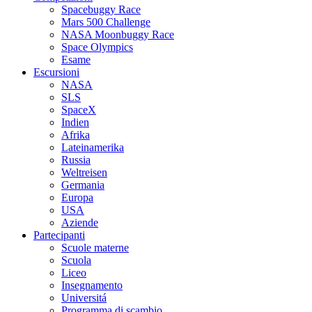
Spacebuggy Race
Mars 500 Challenge
NASA Moonbuggy Race
Space Olympics
Esame
Escursioni
NASA
SLS
SpaceX
Indien
Afrika
Lateinamerika
Russia
Weltreisen
Germania
Europa
USA
Aziende
Partecipanti
Scuole materne
Scuola
Liceo
Insegnamento
Universitá
Programma di scambio