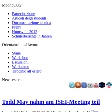
Moonbuggy
Partecipazione
Articoli degli studenti
Documentazione tecnica
Premi
Huntsville 2012
Schülerberichte in Jahren
Orientamento al lavoro
Stage
Workshop
Escursioni
Workcamp
Tirocinio all´estero
News esterne
Todd May nahm am ISEI-Meeting teil