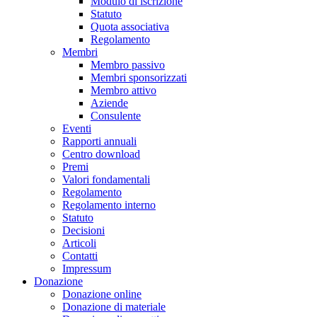
Modulo di iscrizione
Statuto
Quota associativa
Regolamento
Membri
Membro passivo
Membri sponsorizzati
Membro attivo
Aziende
Consulente
Eventi
Rapporti annuali
Centro download
Premi
Valori fondamentali
Regolamento
Regolamento interno
Statuto
Decisioni
Articoli
Contatti
Impressum
Donazione
Donazione online
Donazione di materiale