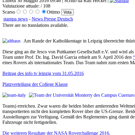
Lunedì 30 Maggio 2016 09:46 | Scritto da Ralf Heckel |
Valutazione attuale:
/ 108
Scarso
Ottimo
stampa news
-
News Presse Deutsch
There are no translations available.
Am Rande der Katholikentage in Leipzig überreichte thüri
Diese ging an die Jesco von Puttkamer Gesellschaft e.V. und wird 
Team unter Prof. Dr. Ing. David Garcia erhielt am 9. April 2016 den
“
eines Rovers als internationales Team. Das Team nahm zum ersten Ma
Beitrag des info tv leipzig vom 31.05.2016
Platzverteilung der College Klasse
Teams) erreichen. Zwar waren die beiden bisher amtierenden Weltmeis
transportierten nicht den kompletten Rover über die US-Grenze. Be
Ausstellungen zur Verfügung. Gemäß des Reglementes ging damit der 
Fahrzeuge nicht fertigstellen.
Die weiteren Resultate der NASA Roverchallenge 2016.