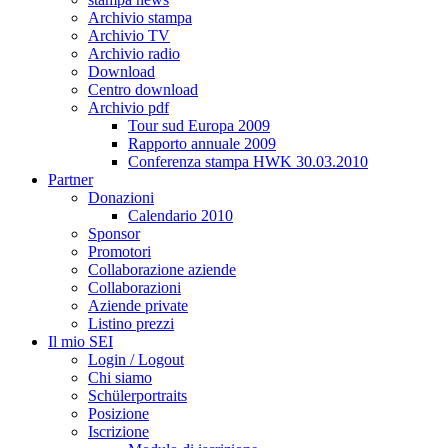
Archivio stampa
Archivio TV
Archivio radio
Download
Centro download
Archivio pdf
Tour sud Europa 2009
Rapporto annuale 2009
Conferenza stampa HWK 30.03.2010
Partner
Donazioni
Calendario 2010
Sponsor
Promotori
Collaborazione aziende
Collaborazioni
Aziende private
Listino prezzi
Il mio SEI
Login / Logout
Chi siamo
Schülerportraits
Posizione
Iscrizione