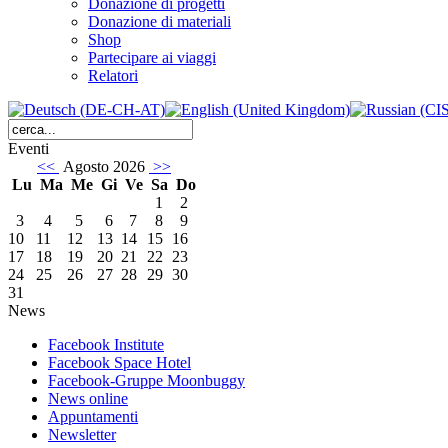
Donazione di progetti
Donazione di materiali
Shop
Partecipare ai viaggi
Relatori
Eventi
<<
Agosto 2026
>>
Lu
Ma
Me
Gi
Ve
Sa
Do
1
2
3
4
5
6
7
8
9
10
11
12
13
14
15
16
17
18
19
20
21
22
23
24
25
26
27
28
29
30
31
News
Facebook Institute
Facebook Space Hotel
Facebook-Gruppe Moonbuggy
News online
Appuntamenti
Newsletter