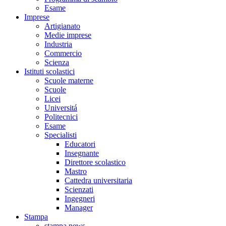
Esame
Imprese
Artigianato
Medie imprese
Industria
Commercio
Scienza
Istituti scolastici
Scuole materne
Scuole
Licei
Universitá
Politecnici
Esame
Specialisti
Educatori
Insegnante
Direttore scolastico
Mastro
Cattedra universitaria
Scienzati
Ingegneri
Manager
Stampa
stampa news