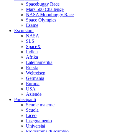
Spacebuggy Race
Mars 500 Challenge
NASA Moonbuggy Race
Space Olympics
Esame
Escursioni
NASA
SLS
SpaceX
Indien
Afrika
Lateinamerika
Russia
Weltreisen
Germania
Europa
USA
Aziende
Partecipanti
Scuole materne
Scuola
Liceo
Insegnamento
Universitá
Programma di scambio