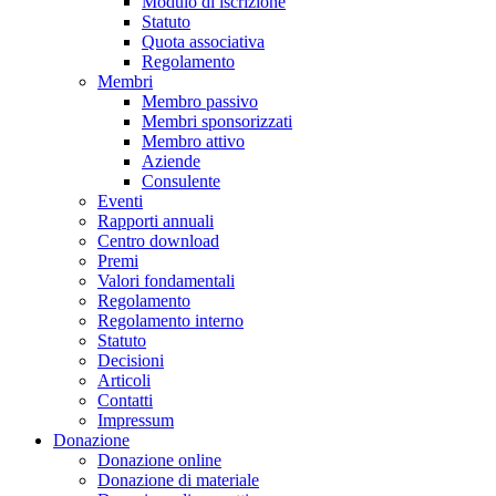
Modulo di iscrizione
Statuto
Quota associativa
Regolamento
Membri
Membro passivo
Membri sponsorizzati
Membro attivo
Aziende
Consulente
Eventi
Rapporti annuali
Centro download
Premi
Valori fondamentali
Regolamento
Regolamento interno
Statuto
Decisioni
Articoli
Contatti
Impressum
Donazione
Donazione online
Donazione di materiale