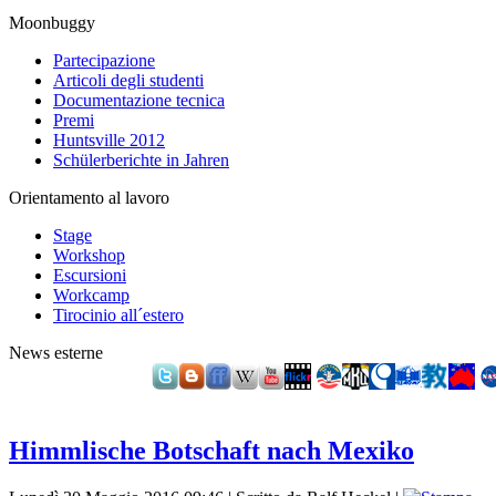
Moonbuggy
Partecipazione
Articoli degli studenti
Documentazione tecnica
Premi
Huntsville 2012
Schülerberichte in Jahren
Orientamento al lavoro
Stage
Workshop
Escursioni
Workcamp
Tirocinio all´estero
News esterne
Himmlische Botschaft nach Mexiko