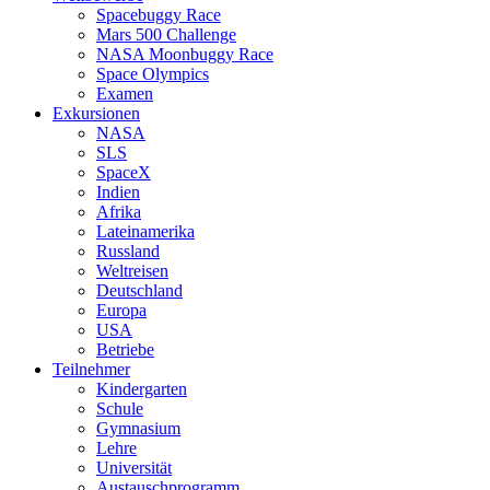
Spacebuggy Race
Mars 500 Challenge
NASA Moonbuggy Race
Space Olympics
Examen
Exkursionen
NASA
SLS
SpaceX
Indien
Afrika
Lateinamerika
Russland
Weltreisen
Deutschland
Europa
USA
Betriebe
Teilnehmer
Kindergarten
Schule
Gymnasium
Lehre
Universität
Austauschprogramm