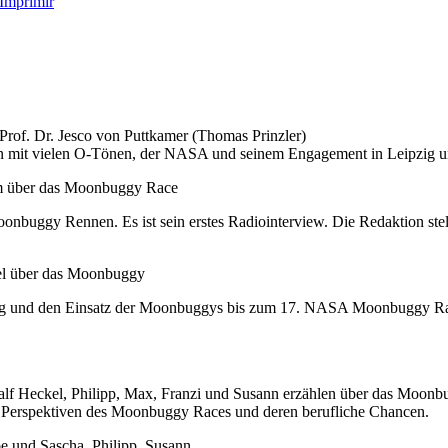
rof. Dr. Jesco von Puttkamer (Thomas Prinzler)
ben mit vielen O-Tönen, der NASA und seinem Engagement in Leipzig u
im über das Moonbuggy Race
nbuggy Rennen. Es ist sein erstes Radiointerview. Die Redaktion stel
kel über das Moonbuggy
cklung und den Einsatz der Moonbuggys bis zum 17. NASA Moonbuggy Ra
 Heckel, Philipp, Max, Franzi und Susann erzählen über das Moonbug
n Perspektiven des Moonbuggy Races und deren berufliche Chancen.
 und Sascha, Philipp, Susann