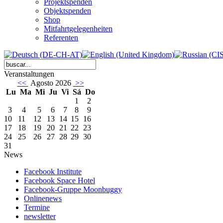
Projektspenden
Objektspenden
Shop
Mitfahrtgelegenheiten
Referenten
Veranstaltungen
<<
Agosto 2026
>>
Lu
Ma
Mi
Ju
Vi
Sá
Do
1
2
3
4
5
6
7
8
9
10
11
12
13
14
15
16
17
18
19
20
21
22
23
24
25
26
27
28
29
30
31
News
Facebook Institute
Facebook Space Hotel
Facebook-Gruppe Moonbuggy
Onlinenews
Termine
newsletter