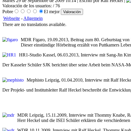
Martes 29 de Septiembre de 2009 10:14 | Escrito por Ralf Heckel |
Valoración de los usuarios:
/ 76
Pobre
El mejor
Webseite
-
Allgemein
There are no translations available.
MDR Figaro, 19.09.2013, Beitrag zum 80. Geburtstag von P
Dieser einstündige Hörbeitrag erzählt von Puttkamers Le
HR1-Studio Kassel, 06.03.2013, Interview mit Sang-Jin K
Der Kasseler Schüler SJK berichtet über seine Arbeit beim NASA-Moo
Mephisto Leipzig, 01.04.2010, Interview mit Ralf Hec
Der Projekt- und Institutsleiter Ralf Heckel beschreibt die Entwi
MDR Leipzig, 15.11.2009, Interview mit Thommy Knabe, Ralf
Herr Heckel und die ISEI Schüler erklären die verschiedene
WDR 10.11.2009, Interview mit Ralf Heckel, Thommy Knabe