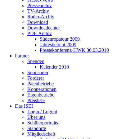
Pressearchiv
TV-Archiv
Radio-Archiv
Download
Downloadcenter
PDF-Archiv
Südeuropatour 2009
Jahresbericht 2009
Pressekonferenz-HWK 30.03.2010
Partner
Spenden
Kalender 2010
Sponsoren
Förderer
Patenbetriebe
Kooperationen
Eigenbetriebe
Preisliste
Das ISEI
Login / Logout
Über uns
Schülerportraits
Standorte
Mitgliedschaft