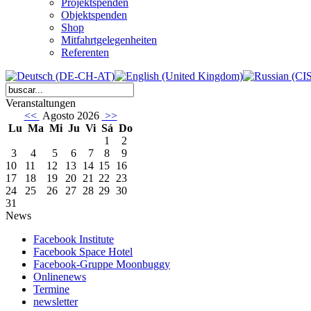
Projektspenden
Objektspenden
Shop
Mitfahrtgelegenheiten
Referenten
Veranstaltungen
<<
Agosto 2026
>>
Lu
Ma
Mi
Ju
Vi
Sá
Do
1
2
3
4
5
6
7
8
9
10
11
12
13
14
15
16
17
18
19
20
21
22
23
24
25
26
27
28
29
30
31
News
Facebook Institute
Facebook Space Hotel
Facebook-Gruppe Moonbuggy
Onlinenews
Termine
newsletter