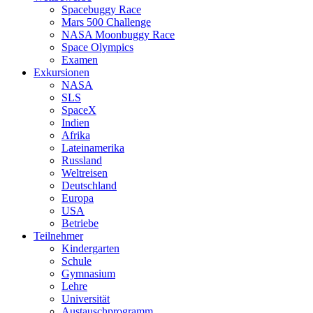
Spacebuggy Race
Mars 500 Challenge
NASA Moonbuggy Race
Space Olympics
Examen
Exkursionen
NASA
SLS
SpaceX
Indien
Afrika
Lateinamerika
Russland
Weltreisen
Deutschland
Europa
USA
Betriebe
Teilnehmer
Kindergarten
Schule
Gymnasium
Lehre
Universität
Austauschprogramm