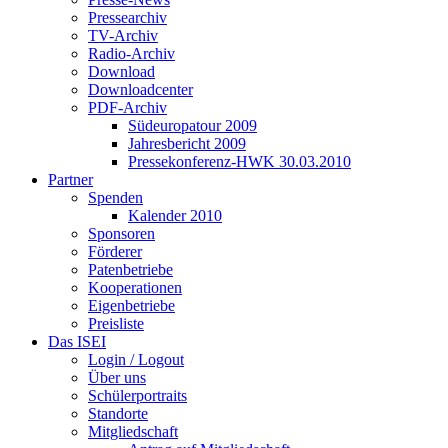
Pressearchiv
TV-Archiv
Radio-Archiv
Download
Downloadcenter
PDF-Archiv
Südeuropatour 2009
Jahresbericht 2009
Pressekonferenz-HWK 30.03.2010
Partner
Spenden
Kalender 2010
Sponsoren
Förderer
Patenbetriebe
Kooperationen
Eigenbetriebe
Preisliste
Das ISEI
Login / Logout
Über uns
Schülerportraits
Standorte
Mitgliedschaft