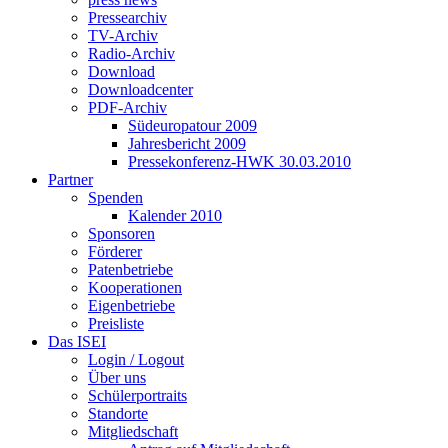
Pressearchiv
TV-Archiv
Radio-Archiv
Download
Downloadcenter
PDF-Archiv
Südeuropatour 2009
Jahresbericht 2009
Pressekonferenz-HWK 30.03.2010
Partner
Spenden
Kalender 2010
Sponsoren
Förderer
Patenbetriebe
Kooperationen
Eigenbetriebe
Preisliste
Das ISEI
Login / Logout
Über uns
Schülerportraits
Standorte
Mitgliedschaft