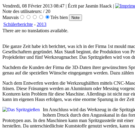
Vendredi, 08 Février 2013 08:47 | Écrit par Jasmin Haack |
Note des utilisateurs:
/ 20
Mauvais
Très bien
Schülerberichte
-
2013
There are no translations available.
Die ganze Zeit habe ich berichtet, was ich in der Firma 1st mould mac
Gesellschaftern gegründet. Max Stauß beginnt, die Produktion von Pro
Projektleiter und fünf Werkzeugmacher. Das Spritzgießen wird von dr
Nachdem die Kunden der Firma die 3D-Daten ihrer gewünschten Sprit
genau auf die speziellen Wünsche eingegangen werden. Dazu zählen 
Nach dem Entwerfen werden die Werkzeughälften mittels CNC-Maschi
fräsen. Diese Fräsungen werden an Aluminium oder Messing vorgenom
Konturen kein Problem für diese Maschine. Allerdings ist nicht nur
kann im eigenen Haus erfolgen, was eine enorme Sparung in der Zeit m
Im Anschluss wird das Werkzeug in die Spritzgi
hohem Druck durch den Angusskanal in das form
Prototypen aus. In den Maschinen kann man Spritzgussteile mit ein
herstellen. Da unterschiedlichste Kunststoffe genutzt werden, kann m