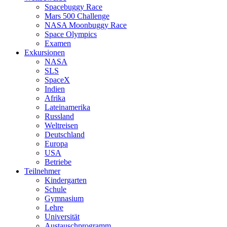
Spacebuggy Race
Mars 500 Challenge
NASA Moonbuggy Race
Space Olympics
Examen
Exkursionen
NASA
SLS
SpaceX
Indien
Afrika
Lateinamerika
Russland
Weltreisen
Deutschland
Europa
USA
Betriebe
Teilnehmer
Kindergarten
Schule
Gymnasium
Lehre
Universität
Austauschprogramm