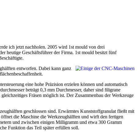
erde ich jetzt nachholen. 2005 wird 1st mould von drei
er heutige Geschäftsführer der Firma. 1st mould besitzt fünf
eschäftigte.
ghälften entworfen. Dabei kann ganz
lächenbeschaffenheit.
rsteuerung eine hohe Präzision erzielen können und automatisch
urchmesser beträgt 0,3 mm Durchmesser, daher sind filigrane
in gleichzeitiges Fräsen möglich ist. Der Zusammenbau der Werkzeuge
ughälften geschlossen sind. Erwärmtes Kunststoffgranulat fließt mit
fnet die Maschine die Werkzeughälften und wirft den fertigen
llimetern und zwischen einigen Milligramm und etwa 300 Gramm
e Funktion das Teil später erfüllen soll.