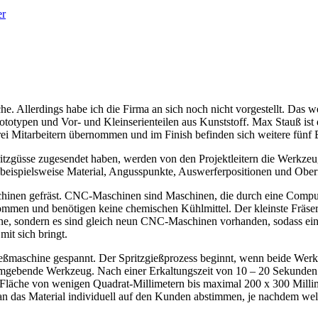
he. Allerdings habe ich die Firma an sich noch nicht vorgestellt. Das w
totypen und Vor- und Kleinserienteilen aus Kunststoff. Max Stauß ist d
ei Mitarbeitern übernommen und im Finish befinden sich weitere fünf B
zgüsse zugesendet haben, werden von den Projektleitern die Werkzeu
beispielsweise Material, Angusspunkte, Auswerferpositionen und Oberf
nen gefräst. CNC-Maschinen sind Maschinen, die durch eine Compute
men und benötigen keine chemischen Kühlmittel. Der kleinste Fräserd
 eine, sondern es sind gleich neun CNC-Maschinen vorhanden, sodass e
it sich bringt.
eßmaschine gespannt. Der Spritzgießprozess beginnt, wenn beide Werkze
gebende Werkzeug. Nach einer Erkaltungszeit von 10 – 20 Sekunden öf
er Fläche von wenigen Quadrat-Millimetern bis maximal 200 x 300 Mi
an das Material individuell auf den Kunden abstimmen, je nachdem welch