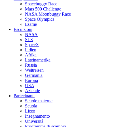
Spacebuggy Race
Mars 500 Challenge
NASA Moonbuggy Race
Space Olympics
Esame
Escursioni
NASA
SLS
SpaceX
Indien
Afrika
Lateinamerika
Russia
Weltreisen
Germania
Europa
USA
Aziende
Partecipanti
Scuole materne
Scuola
Liceo
Insegnamento
Universitá
Programma di scambio