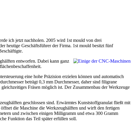
erde ich jetzt nachholen. 2005 wird 1st mould von drei
er heutige Geschäftsführer der Firma. 1st mould besitzt fünf
eschäftigte.
ghälften entworfen. Dabei kann ganz
lächenbeschaffenheit.
rsteuerung eine hohe Präzision erzielen können und automatisch
urchmesser beträgt 0,3 mm Durchmesser, daher sind filigrane
in gleichzeitiges Fräsen möglich ist. Der Zusammenbau der Werkzeuge
ughälften geschlossen sind. Erwärmtes Kunststoffgranulat fließt mit
fnet die Maschine die Werkzeughälften und wirft den fertigen
llimetern und zwischen einigen Milligramm und etwa 300 Gramm
e Funktion das Teil später erfüllen soll.