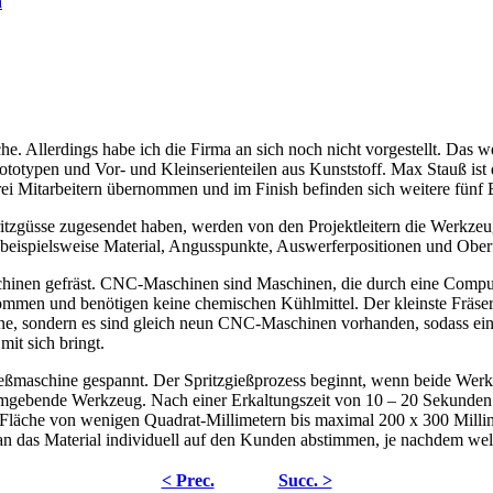
he. Allerdings habe ich die Firma an sich noch nicht vorgestellt. Das w
totypen und Vor- und Kleinserienteilen aus Kunststoff. Max Stauß ist d
ei Mitarbeitern übernommen und im Finish befinden sich weitere fünf B
zgüsse zugesendet haben, werden von den Projektleitern die Werkzeu
beispielsweise Material, Angusspunkte, Auswerferpositionen und Oberf
nen gefräst. CNC-Maschinen sind Maschinen, die durch eine Compute
men und benötigen keine chemischen Kühlmittel. Der kleinste Fräserd
 eine, sondern es sind gleich neun CNC-Maschinen vorhanden, sodass e
it sich bringt.
eßmaschine gespannt. Der Spritzgießprozess beginnt, wenn beide Werkze
gebende Werkzeug. Nach einer Erkaltungszeit von 10 – 20 Sekunden öf
er Fläche von wenigen Quadrat-Millimetern bis maximal 200 x 300 Mi
an das Material individuell auf den Kunden abstimmen, je nachdem welch
< Prec.
Succ. >