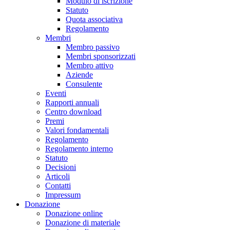
Modulo di iscrizione
Statuto
Quota associativa
Regolamento
Membri
Membro passivo
Membri sponsorizzati
Membro attivo
Aziende
Consulente
Eventi
Rapporti annuali
Centro download
Premi
Valori fondamentali
Regolamento
Regolamento interno
Statuto
Decisioni
Articoli
Contatti
Impressum
Donazione
Donazione online
Donazione di materiale