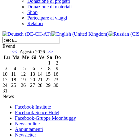
Donazione di progetti
Donazione di materiali
Shop
Partecipare ai viaggi
Relatori
Eventi
<<
Agosto 2026
>>
Lu
Ma
Me
Gi
Ve
Sa
Do
1
2
3
4
5
6
7
8
9
10
11
12
13
14
15
16
17
18
19
20
21
22
23
24
25
26
27
28
29
30
31
News
Facebook Institute
Facebook Space Hotel
Facebook-Gruppe Moonbuggy
News online
Appuntamenti
Newsletter