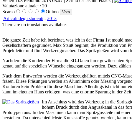
Venerdì 08 Febbraio 2013 08:47 | Scritto da Jasmin Haack |
Valutazione attuale:
/ 20
Scarso
Ottimo
Articoli degli studenti
-
2013
There are no translations available.
Die ganze Zeit habe ich berichtet, was ich in der Firma 1st mould mac
Gesellschaftern gegründet. Max Stauß beginnt, die Produktion von Pro
Projektleiter und fünf Werkzeugmacher. Das Spritzgießen wird von dr
Nachdem die Kunden der Firma die 3D-Daten ihrer gewünschten Sprit
genau auf die speziellen Wünsche eingegangen werden. Dazu zählen 
Nach dem Entwerfen werden die Werkzeughälften mittels CNC-Maschi
fräsen. Diese Fräsungen werden an Aluminium oder Messing vorgenom
Konturen kein Problem für diese Maschine. Allerdings ist nicht nur
kann im eigenen Haus erfolgen, was eine enorme Sparung in der Zeit m
Im Anschluss wird das Werkzeug in die Spritzgi
hohem Druck durch den Angusskanal in das form
Prototypen aus. In den Maschinen kann man Spritzgussteile mit ein
herstellen. Da unterschiedlichste Kunststoffe genutzt werden, kann m