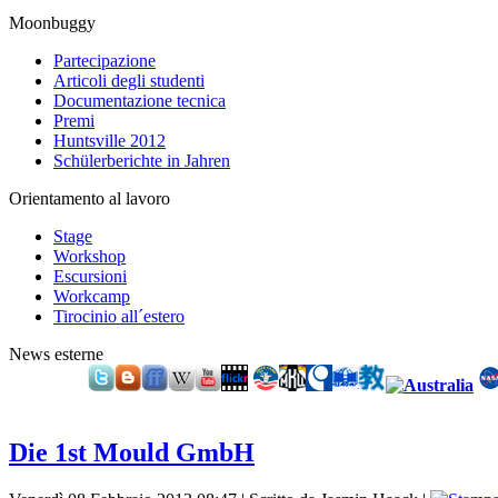
Moonbuggy
Partecipazione
Articoli degli studenti
Documentazione tecnica
Premi
Huntsville 2012
Schülerberichte in Jahren
Orientamento al lavoro
Stage
Workshop
Escursioni
Workcamp
Tirocinio all´estero
News esterne
Die 1st Mould GmbH