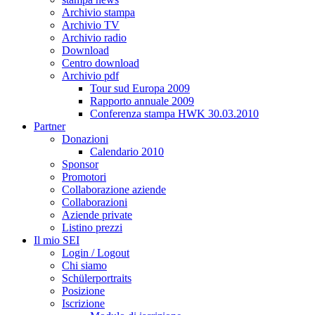
Archivio stampa
Archivio TV
Archivio radio
Download
Centro download
Archivio pdf
Tour sud Europa 2009
Rapporto annuale 2009
Conferenza stampa HWK 30.03.2010
Partner
Donazioni
Calendario 2010
Sponsor
Promotori
Collaborazione aziende
Collaborazioni
Aziende private
Listino prezzi
Il mio SEI
Login / Logout
Chi siamo
Schülerportraits
Posizione
Iscrizione