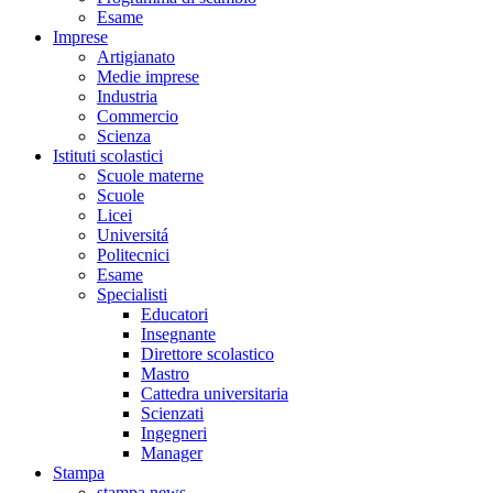
Esame
Imprese
Artigianato
Medie imprese
Industria
Commercio
Scienza
Istituti scolastici
Scuole materne
Scuole
Licei
Universitá
Politecnici
Esame
Specialisti
Educatori
Insegnante
Direttore scolastico
Mastro
Cattedra universitaria
Scienzati
Ingegneri
Manager
Stampa
stampa news