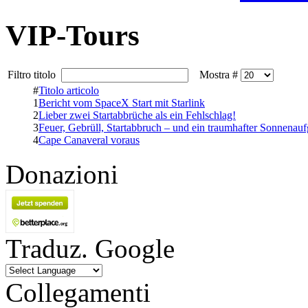
VIP-Tours
Filtro titolo
Mostra #
#
Titolo articolo
1
Bericht vom SpaceX Start mit Starlink
2
Lieber zwei Startabbrüche als ein Fehlschlag!
3
Feuer, Gebrüll, Startabbruch – und ein traumhafter Sonnenau
4
Cape Canaveral voraus
Donazioni
Traduz. Google
Collegamenti