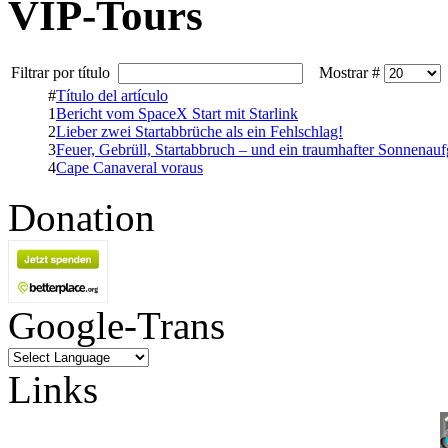
VIP-Tours
Filtrar por título
Mostrar #
#
Título del artículo
1
Bericht vom SpaceX Start mit Starlink
2
Lieber zwei Startabbrüche als ein Fehlschlag!
3
Feuer, Gebrüll, Startabbruch – und ein traumhafter Sonnenau
4
Cape Canaveral voraus
Donation
Google-Trans
Links