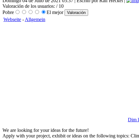
Domingo 04 de Julio de 2021 03:37 | Escrito por Ralf Heckel |
Valoración de los usuarios:
/ 10
Pobre
El mejor
Webseite
-
Allgemein
Dim l
We are looking for your ideas for the future!
Apply with your project, exhibit or ideas on the following topics: Cli