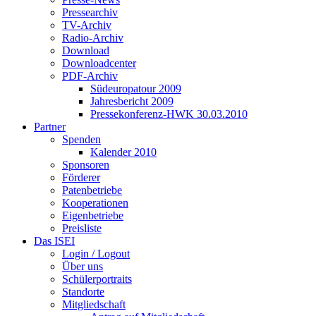
Pressearchiv
TV-Archiv
Radio-Archiv
Download
Downloadcenter
PDF-Archiv
Südeuropatour 2009
Jahresbericht 2009
Pressekonferenz-HWK 30.03.2010
Partner
Spenden
Kalender 2010
Sponsoren
Förderer
Patenbetriebe
Kooperationen
Eigenbetriebe
Preisliste
Das ISEI
Login / Logout
Über uns
Schülerportraits
Standorte
Mitgliedschaft