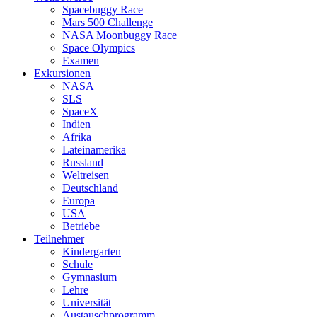
Spacebuggy Race
Mars 500 Challenge
NASA Moonbuggy Race
Space Olympics
Examen
Exkursionen
NASA
SLS
SpaceX
Indien
Afrika
Lateinamerika
Russland
Weltreisen
Deutschland
Europa
USA
Betriebe
Teilnehmer
Kindergarten
Schule
Gymnasium
Lehre
Universität
Austauschprogramm