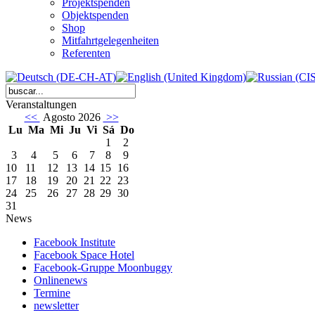
Projektspenden
Objektspenden
Shop
Mitfahrtgelegenheiten
Referenten
Veranstaltungen
<<
Agosto 2026
>>
Lu
Ma
Mi
Ju
Vi
Sá
Do
1
2
3
4
5
6
7
8
9
10
11
12
13
14
15
16
17
18
19
20
21
22
23
24
25
26
27
28
29
30
31
News
Facebook Institute
Facebook Space Hotel
Facebook-Gruppe Moonbuggy
Onlinenews
Termine
newsletter