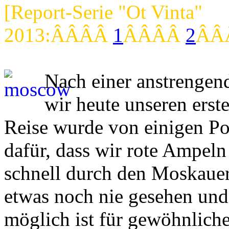
[Report-Serie "Ot Vinta"
2013:ÂÂÂÂ
1
ÂÂÂÂ
2
ÂÂ
Nach einer anstrengen
wir heute unseren ers
Reise wurde von einigen Pol
dafür, dass wir rote Ampel
schnell durch den Moskauer
etwas noch nie gesehen und 
möglich ist für gewöhnliche