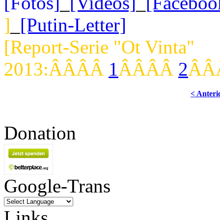
[Fotos]
_
[Videos]
_
[Faceboo
]
_
[Putin-Letter]
[Report-Serie "Ot Vinta"
2013:ÂÂÂÂ
1
ÂÂÂÂ
2
ÂÂ
< Anteri
Donation
Google-Trans
Links