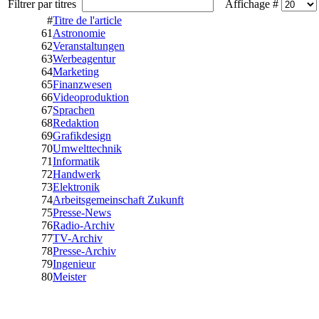
Filtrer par titres
Affichage #
#
Titre de l'article
61
Astronomie
62
Veranstaltungen
63
Werbeagentur
64
Marketing
65
Finanzwesen
66
Videoproduktion
67
Sprachen
68
Redaktion
69
Grafikdesign
70
Umwelttechnik
71
Informatik
72
Handwerk
73
Elektronik
74
Arbeitsgemeinschaft Zukunft
75
Presse-News
76
Radio-Archiv
77
TV-Archiv
78
Presse-Archiv
79
Ingenieur
80
Meister