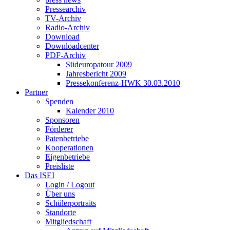
Pressearchiv
TV-Archiv
Radio-Archiv
Download
Downloadcenter
PDF-Archiv
Südeuropatour 2009
Jahresbericht 2009
Pressekonferenz-HWK 30.03.2010
Partner
Spenden
Kalender 2010
Sponsoren
Förderer
Patenbetriebe
Kooperationen
Eigenbetriebe
Preisliste
Das ISEI
Login / Logout
Über uns
Schülerportraits
Standorte
Mitgliedschaft