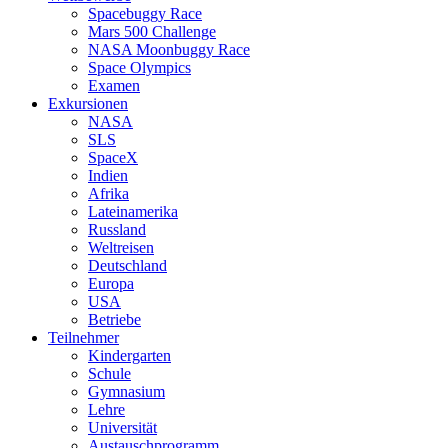
Spacebuggy Race
Mars 500 Challenge
NASA Moonbuggy Race
Space Olympics
Examen
Exkursionen
NASA
SLS
SpaceX
Indien
Afrika
Lateinamerika
Russland
Weltreisen
Deutschland
Europa
USA
Betriebe
Teilnehmer
Kindergarten
Schule
Gymnasium
Lehre
Universität
Austauschprogramm