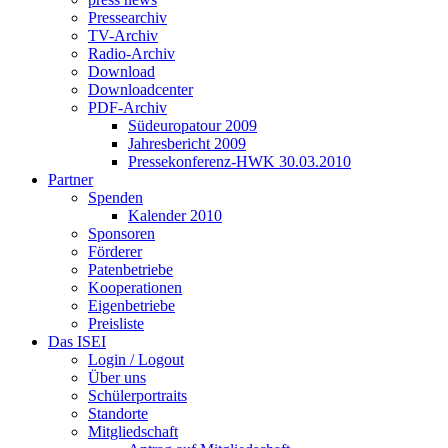
Pressearchiv
TV-Archiv
Radio-Archiv
Download
Downloadcenter
PDF-Archiv
Südeuropatour 2009
Jahresbericht 2009
Pressekonferenz-HWK 30.03.2010
Partner
Spenden
Kalender 2010
Sponsoren
Förderer
Patenbetriebe
Kooperationen
Eigenbetriebe
Preisliste
Das ISEI
Login / Logout
Über uns
Schülerportraits
Standorte
Mitgliedschaft