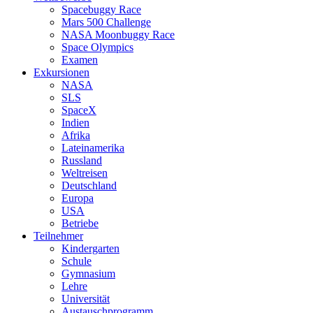
Spacebuggy Race
Mars 500 Challenge
NASA Moonbuggy Race
Space Olympics
Examen
Exkursionen
NASA
SLS
SpaceX
Indien
Afrika
Lateinamerika
Russland
Weltreisen
Deutschland
Europa
USA
Betriebe
Teilnehmer
Kindergarten
Schule
Gymnasium
Lehre
Universität
Austauschprogramm