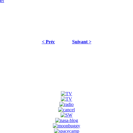
< Préc
Suivant >