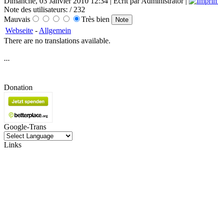
Dimanche, 03 Janvier 2010 12:34 | Écrit par Administrator |
Note des utilisateurs:
/ 232
Mauvais
Très bien
Webseite
-
Allgemein
There are no translations available.
...
Donation
Google-Trans
Links