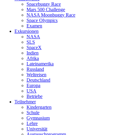
Spacebuggy Race
Mars 500 Challenge
NASA Moonbuggy Race
Space Olympics
Examen
Exkursionen
NASA
SLS
SpaceX
Indien
Afrika
Lateinamerika
Russland
Weltreisen
Deutschland
Europa
USA
Betriebe
Teilnehmer
Kindergarten
Schule
Gymnasium
Lehre
Universität
Austauschprogramm