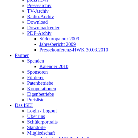
Pressearchiv
TV-Archiv
Radio-Archiv
Download
Downloadcenter
PDF-Archiv
Südeuropatour 2009
Jahresbericht 2009
Pressekonferenz-HWK 30.03.2010
Partner
Spenden
Kalender 2010
Sponsoren
Förderer
Patenbetriebe
Kooperationen
Eigenbetriebe
Preisliste
Das ISEI
Login / Logout
Über uns
Schülerportraits
Standorte
Mitgliedschaft