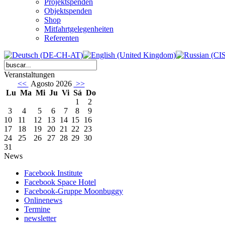
Projektspenden
Objektspenden
Shop
Mitfahrtgelegenheiten
Referenten
Veranstaltungen
<<
Agosto 2026
>>
Lu
Ma
Mi
Ju
Vi
Sá
Do
1
2
3
4
5
6
7
8
9
10
11
12
13
14
15
16
17
18
19
20
21
22
23
24
25
26
27
28
29
30
31
News
Facebook Institute
Facebook Space Hotel
Facebook-Gruppe Moonbuggy
Onlinenews
Termine
newsletter