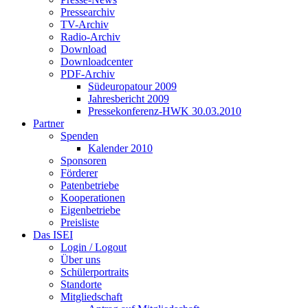
Pressearchiv
TV-Archiv
Radio-Archiv
Download
Downloadcenter
PDF-Archiv
Südeuropatour 2009
Jahresbericht 2009
Pressekonferenz-HWK 30.03.2010
Partner
Spenden
Kalender 2010
Sponsoren
Förderer
Patenbetriebe
Kooperationen
Eigenbetriebe
Preisliste
Das ISEI
Login / Logout
Über uns
Schülerportraits
Standorte
Mitgliedschaft