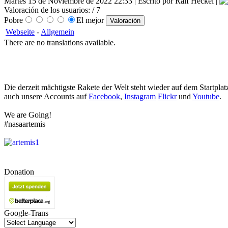
Martes 15 de Noviembre de 2022 22:33 | Escrito por Ralf Heckel |
Valoración de los usuarios:
/ 7
Pobre
El mejor
Webseite
-
Allgemein
There are no translations available.
Die derzeit mächtigste Rakete der Welt steht wieder auf dem Startpla
auch unsere Accounts auf
Facebook
,
Instagram
Flickr
und
Youtube
.
We are Going!
#nasaartemis
Donation
Google-Trans