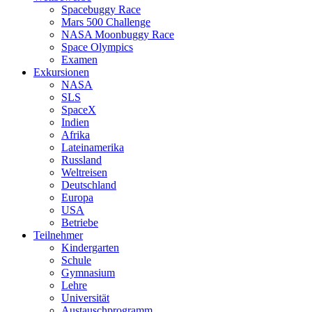
Spacebuggy Race
Mars 500 Challenge
NASA Moonbuggy Race
Space Olympics
Examen
Exkursionen
NASA
SLS
SpaceX
Indien
Afrika
Lateinamerika
Russland
Weltreisen
Deutschland
Europa
USA
Betriebe
Teilnehmer
Kindergarten
Schule
Gymnasium
Lehre
Universität
Austauschprogramm