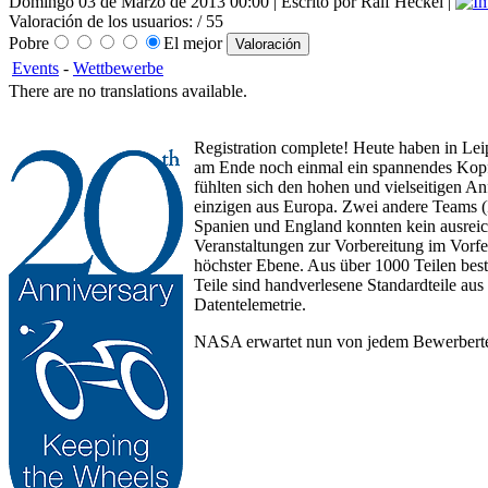
Domingo 03 de Marzo de 2013 00:00 | Escrito por Ralf Heckel |
Valoración de los usuarios:
/ 55
Pobre
El mejor
Events
-
Wettbewerbe
There are no translations available.
Registration complete! Heute haben in Le
am Ende noch einmal ein spannendes Kopf
fühlten sich den hohen und vielseitigen A
einzigen aus Europa. Zwei andere Teams (
Spanien und England konnten kein ausreich
Veranstaltungen zur Vorbereitung im Vorfe
höchster Ebene. Aus über 1000 Teilen bes
Teile sind handverlesene Standardteile aus 
Datentelemetrie.
NASA erwartet nun von jedem Bewerberteam 