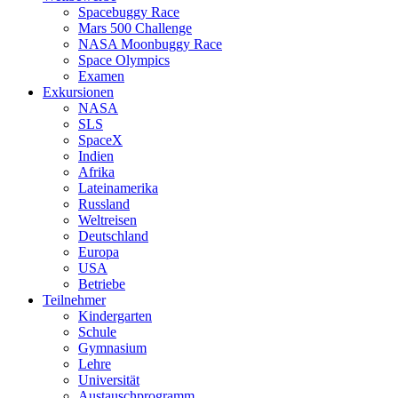
Spacebuggy Race
Mars 500 Challenge
NASA Moonbuggy Race
Space Olympics
Examen
Exkursionen
NASA
SLS
SpaceX
Indien
Afrika
Lateinamerika
Russland
Weltreisen
Deutschland
Europa
USA
Betriebe
Teilnehmer
Kindergarten
Schule
Gymnasium
Lehre
Universität
Austauschprogramm