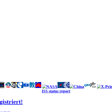
ISS status report
istriert!