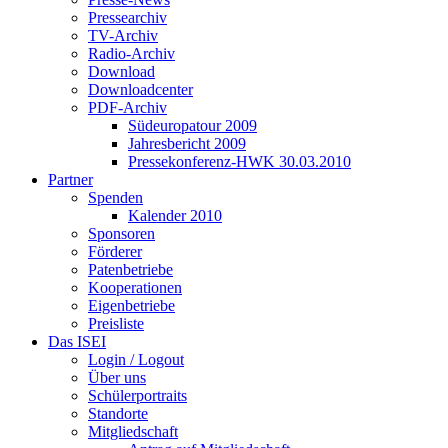
Pressearchiv
TV-Archiv
Radio-Archiv
Download
Downloadcenter
PDF-Archiv
Südeuropatour 2009
Jahresbericht 2009
Pressekonferenz-HWK 30.03.2010
Partner
Spenden
Kalender 2010
Sponsoren
Förderer
Patenbetriebe
Kooperationen
Eigenbetriebe
Preisliste
Das ISEI
Login / Logout
Über uns
Schülerportraits
Standorte
Mitgliedschaft