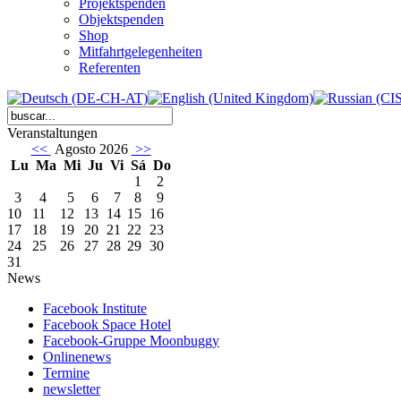
Projektspenden
Objektspenden
Shop
Mitfahrtgelegenheiten
Referenten
Veranstaltungen
<<
Agosto 2026
>>
Lu
Ma
Mi
Ju
Vi
Sá
Do
1
2
3
4
5
6
7
8
9
10
11
12
13
14
15
16
17
18
19
20
21
22
23
24
25
26
27
28
29
30
31
News
Facebook Institute
Facebook Space Hotel
Facebook-Gruppe Moonbuggy
Onlinenews
Termine
newsletter