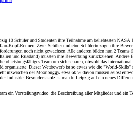
ipzig 10 Schüler und Studenten ihre Teilnahme am beliebtesten NASA
-an-Kopf-Rennen. Zwei Schüler und eine Schülerin zogen ihre Bewerbu
nforderungen noch nicht gewachsen. Alle anderen bilden nun 2 Teams (
Italien und Russland) mussten ihre Bewerbung zurückziehen. Andere B
end leistungsfähiges Team um sich scharen, obwohl das International 
ld organisierte. Dieser Wettbewerb ist so etwas wie die "World-Skills
teht inzwischen der Moonbuggy. etwa 60 % davon müssen selbst entwor
der Industrie. Besonders stolz ist man in Leipzig auf ein neues Differen
ein Vorstellungsvideo, die Beschreibung aller Mitglieder und ein Tea