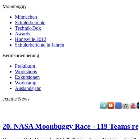
Moonbuggy
Mitmachen
Schülerberichte
Technik-Dok
Awards
Huntsville 2012
Schülerberichte in Jahren
Berufsorientierung
Praktikum
Workshops
Exkursionen
Workcamp
Auslandsjahr
externe News
20. NASA Moonbuggy Race - 119 Teams reg