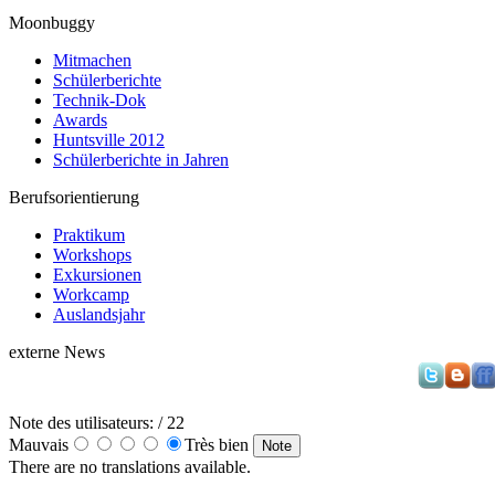
Moonbuggy
Mitmachen
Schülerberichte
Technik-Dok
Awards
Huntsville 2012
Schülerberichte in Jahren
Berufsorientierung
Praktikum
Workshops
Exkursionen
Workcamp
Auslandsjahr
externe News
Note des utilisateurs:
/ 22
Mauvais
Très bien
There are no translations available.