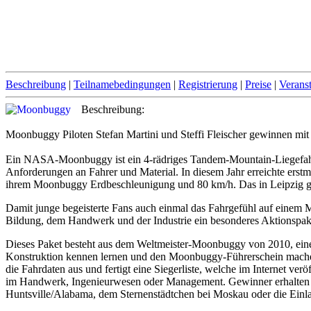
Beschreibung
|
Teilnamebedingungen
|
Registrierung
|
Preise
|
Verans
Beschreibung:
Moonbuggy Piloten Stefan Martini und Steffi Fleischer gewinnen
Ein NASA-Moonbuggy ist ein 4-rädriges Tandem-Mountain-Liegefahrra
Anforderungen an Fahrer und Material. In diesem Jahr erreichte erstm
ihrem Moonbuggy Erdbeschleunigung und 80 km/h. Das in Leipzig ge
Damit junge begeisterte Fans auch einmal das Fahrgefühl auf einem M
Bildung, dem Handwerk und der Industrie ein besonderes Aktionsp
Dieses Paket besteht aus dem Weltmeister-Moonbuggy von 2010, eine
Konstruktion kennen lernen und den Moonbuggy-Führerschein machen
die Fahrdaten aus und fertigt eine Siegerliste, welche im Internet 
im Handwerk, Ingenieurwesen oder Management. Gewinner erhalten a
Huntsville/Alabama, dem Sternenstädtchen bei Moskau oder die Ei