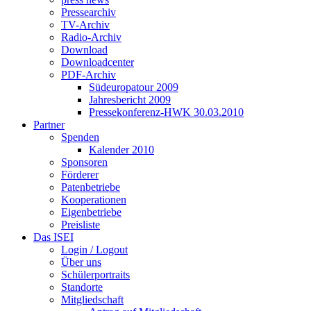
Pressearchiv
TV-Archiv
Radio-Archiv
Download
Downloadcenter
PDF-Archiv
Südeuropatour 2009
Jahresbericht 2009
Pressekonferenz-HWK 30.03.2010
Partner
Spenden
Kalender 2010
Sponsoren
Förderer
Patenbetriebe
Kooperationen
Eigenbetriebe
Preisliste
Das ISEI
Login / Logout
Über uns
Schülerportraits
Standorte
Mitgliedschaft