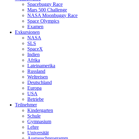
Spacebuggy Race
Mars 500 Challenge
NASA Moonbuggy Race
Space Olympics
Examen
Exkursionen
NASA
SLS
SpaceX
Indien
Afrika
Lateinamerika
Russland
Weltreisen
Deutschland
Europa
USA
Betriebe
Teilnehmer
Kindergarten
Schule
Gymnasium
Lehre
Universität
Austauschprogramm