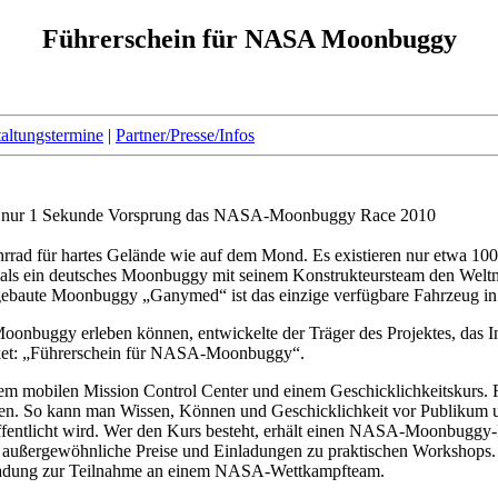
Führerschein für NASA Moonbuggy
taltungstermine
|
Partner/Presse/Infos
 mit nur 1 Sekunde Vorsprung das NASA-Moonbuggy Race 2010
d für hartes Gelände wie auf dem Mond. Es existieren nur etwa 100 
als ein deutsches Moonbuggy mit seinem Konstrukteursteam den Weltmeis
baute Moonbuggy „Ganymed“ ist das einzige verfügbare Fahrzeug in 
oonbuggy erleben können, entwickelte der Träger des Projektes, das In
aket: „Führerschein für NASA-Moonbuggy“.
m mobilen Mission Control Center und einem Geschicklichkeitskurs. R
. So kann man Wissen, Können und Geschicklichkeit vor Publikum unte
veröffentlicht wird. Wer den Kurs besteht, erhält einen NASA-Moonbugg
ußergewöhnliche Preise und Einladungen zu praktischen Workshops. 
nladung zur Teilnahme an einem NASA-Wettkampfteam.