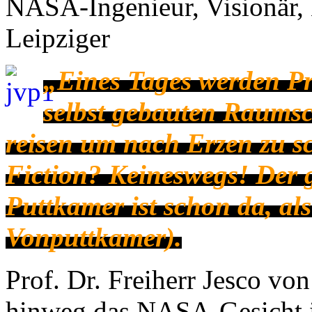
NASA-Ingenieur, Visionär, 
Leipziger
„Eines Tages werden Pri
selbst gebauten Raumsc
reisen um nach Erzen zu s
Fiction? Keineswegs! Der g
Puttkamer ist schon da, al
Vonputtkamer).
Prof. Dr. Freiherr Jesco vo
hinweg das NASA-Gesicht i